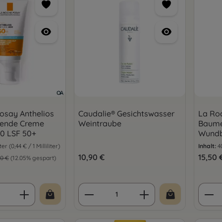
osay Anthelios
Caudalie® Gesichtswasser
La Ro
rende Creme
Weintraube
Baume
0 LSF 50+
Wund
iter
(0,44 € / 1 Milliliter)
Inhalt:
4
s:
Regulärer Preis:
10,90 €
Regulär
15,50 
lärer Preis:
0 €
(12.05% gespart)
 Anzahl: Gib den gewünschten Wert ein 
Produkt Anzahl: Gib den 
Prod