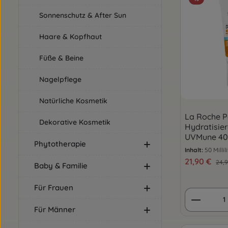
Sonnenschutz & After Sun
Haare & Kopfhaut
Füße & Beine
Nagelpflege
Natürliche Kosmetik
La Roche P
Dekorative Kosmetik
Hydratisie
UVMune 40
Phytotherapie
Inhalt:
50 Millil
Verkaufsprei
21,90 €
Regu
24,9
Baby & Familie
Für Frauen
Produkt
Für Männer