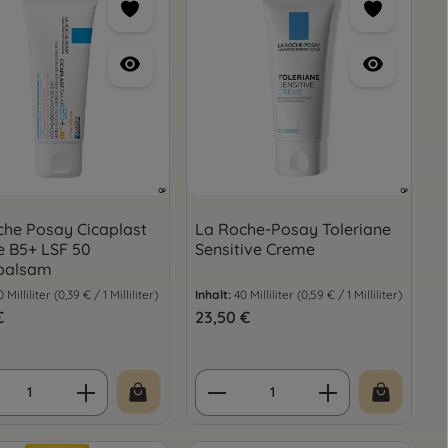
che Posay Cicaplast
La Roche-Posay Toleriane
 B5+ LSF 50
Sensitive Creme
balsam
0 Milliliter
(0,39 € / 1 Milliliter)
Inhalt:
40 Milliliter
(0,59 € / 1 Milliliter)
er Preis:
€
Regulärer Preis:
23,50 €
oder benutze die Schaltflächen um die
gewünschten Wert ein oder benutze die 
ukt Anzahl: Gib den gewünschten Wert e
Produkt Anzahl: Gib d