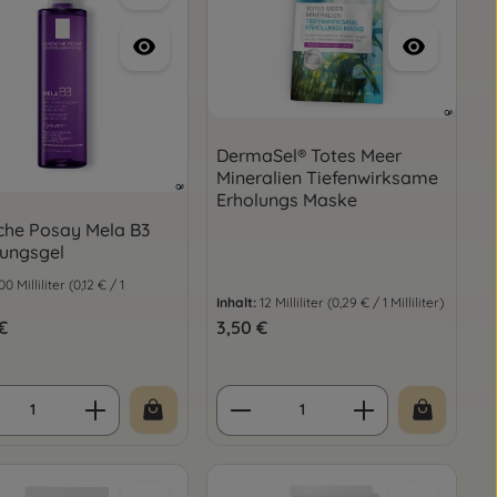
DermaSel® Totes Meer
Mineralien Tiefenwirksame
Erholungs Maske
che Posay Mela B3
gungsgel
00 Milliliter
(0,12 € / 1
Inhalt:
12 Milliliter
(0,29 € / 1 Milliliter)
er Preis:
€
Regulärer Preis:
3,50 €
oder benutze die Schaltflächen um die
ukt Anzahl: Gib den gewünschten Wert e
Produkt Anzahl: Gib d