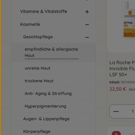
Vitamine & Vitalstoffe
Kosmetik
Gesichtspflege
empfindliche & allergische
Haut
La Roche P
Invisible F
unreine Haut
LSF 50+
trockene Haut
Inhalt:
50 Millil
Verkaufsprei
22,50 €
Reg
25,
Anti- Aging & Straffung
Hyperpigmentierung
Produkt
Augen- & Lippenpflege
Körperpflege
%