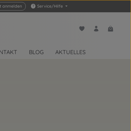
zt anmelden
Service/Hilfe
Du hast 0 Produkte auf 
Warenkorb 
NTAKT
BLOG
AKTUELLES