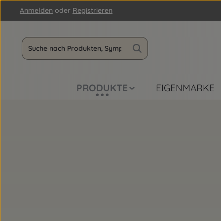
Anmelden
oder
Registrieren
m Hauptinhalt springen
Zur Suche springen
Zur Hauptnavigation springen
PRODUKTE
EIGENMARKE