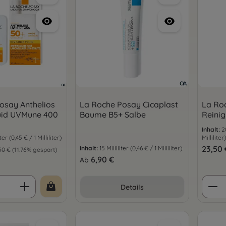
osay Anthelios
La Roche Posay Cicaplast
La Ro
luid UVMune 400
Baume B5+ Salbe
Reini
Inhalt:
2
iter
(0,45 € / 1 Milliliter)
Milliliter)
s:
Regulär
23,50 
ulärer Preis:
Inhalt:
15 Milliliter
(0,46 € / 1 Milliliter)
50 €
(11.76% gespart)
Regulärer Preis:
6,90 €
Ab
 Anzahl: Gib den gewünschten Wert ein 
Prod
Details