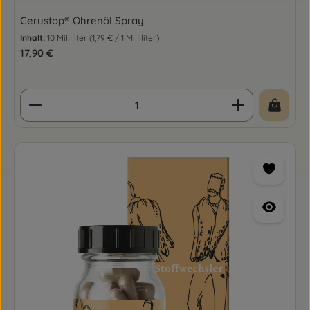
Cerustop® Ohrenöl Spray
Inhalt:
10 Milliliter
(1,79 € / 1 Milliliter)
Regulärer Preis:
17,90 €
Produkt Anzahl: Gib den gewünschten Wert ein o