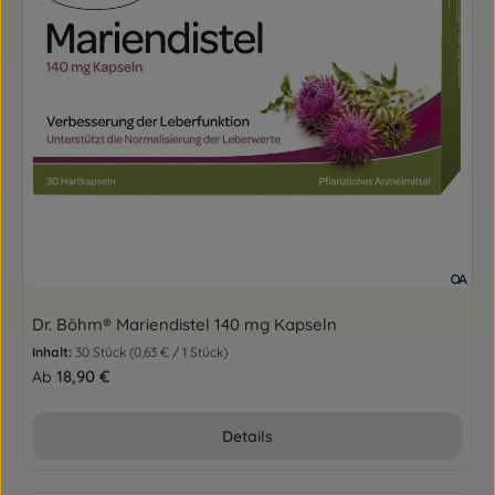
Dr. Böhm® Mariendistel 140 mg Kapseln
Inhalt:
30 Stück
(0,63 € / 1 Stück)
Regulärer Preis:
18,90 €
Ab
Details