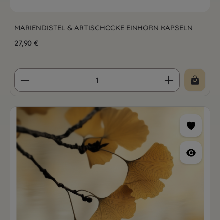
MARIENDISTEL & ARTISCHOCKE EINHORN KAPSELN
Regulärer Preis:
27,90 €
Produkt Anzahl: Gib den gewünschten Wert ein o