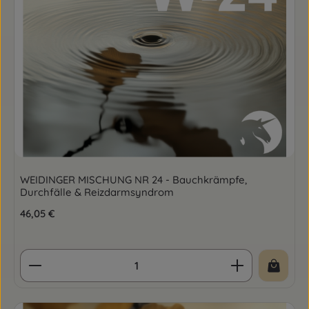
WEIDINGER MISCHUNG NR 24 - Bauchkrämpfe,
Durchfälle & Reizdarmsyndrom
Regulärer Preis:
46,05 €
Produkt Anzahl: Gib den gewünschten Wert ein o