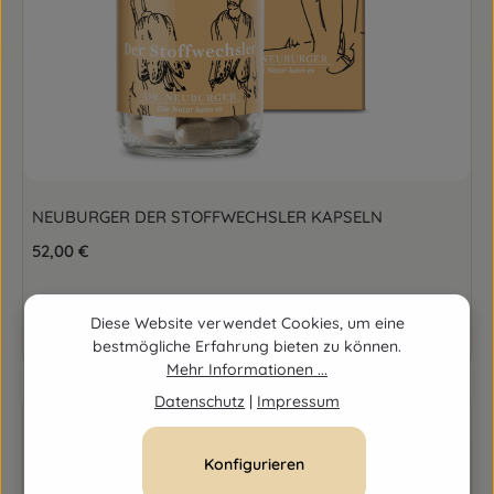
NEUBURGER DER STOFFWECHSLER KAPSELN
Regulärer Preis:
52,00 €
Produkt Anzahl: Gib den gewünschten Wert ein o
Diese Website verwendet Cookies, um eine
bestmögliche Erfahrung bieten zu können.
Mehr Informationen ...
Datenschutz
|
Impressum
Konfigurieren