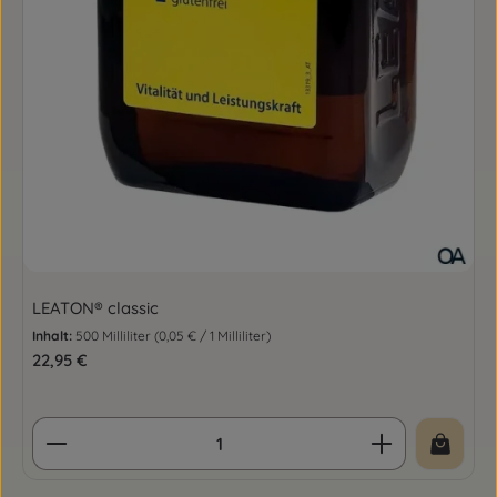
LEATON® classic
Inhalt:
500 Milliliter
(0,05 € / 1 Milliliter)
Regulärer Preis:
22,95 €
Produkt Anzahl: Gib den gewünschten Wert ein o