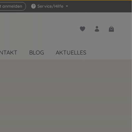
zt anmelden
Service/Hilfe
Du hast 0 Produkte auf 
Warenkorb 
NTAKT
BLOG
AKTUELLES