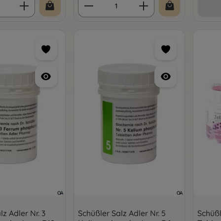
 Anzahl: Gib den gewünschten Wert ein 
Produkt Anzahl: Gib den 
z Adler Nr. 3
Schüßler Salz Adler Nr. 5
Schüßl