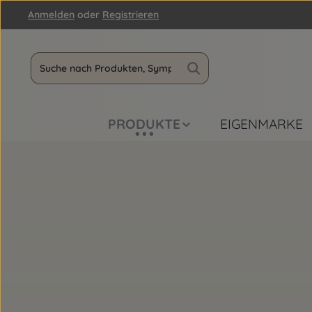
Anmelden
oder
Registrieren
m Hauptinhalt springen
Zur Suche springen
Zur Hauptnavigation springen
PRODUKTE
EIGENMARKE