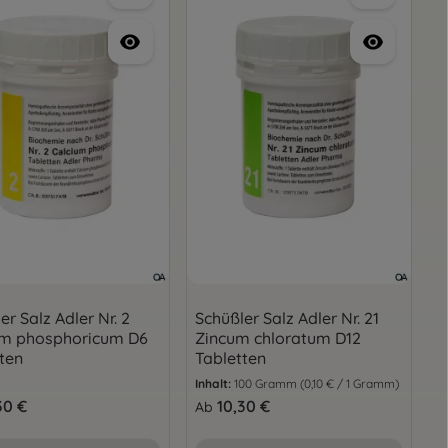
er Salz Adler Nr. 2
Schüßler Salz Adler Nr. 21
um phosphoricum D6
Zincum chloratum D12
ten
Tabletten
Inhalt:
100 Gramm
(0,10 € / 1 Gramm)
er Preis:
30 €
Regulärer Preis:
10,30 €
Ab