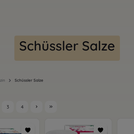
Schüssler Salze
zin
Schüssler Salze
3
4
te
Seite
Seite