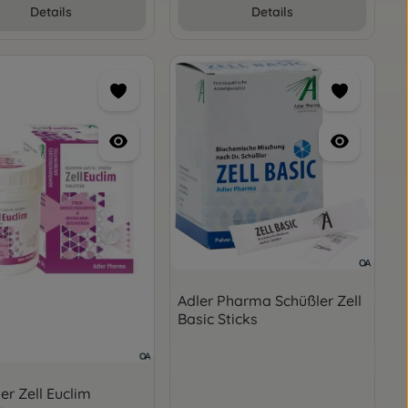
oder benutze die Schaltflächen um die
gewünschten Wert ein oder benutze die 
Details
Details
Adler Pharma Schüßler Zell
Basic Sticks
er Zell Euclim