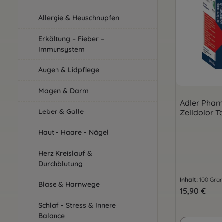
Allergie & Heuschnupfen
Erkältung – Fieber –
Immunsystem
Augen & Lidpflege
Magen & Darm
Adler Phar
Leber & Galle
Zelldolor T
Haut - Haare - Nägel
Herz Kreislauf &
Durchblutung
Inhalt:
100 Gr
Blase & Harnwege
Regulärer Pre
15,90 €
Schlaf - Stress & Innere
Balance