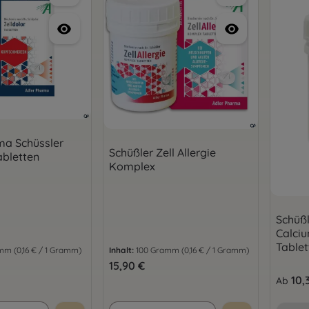
ma Schüssler
Schüßler Zell Allergie
abletten
Komplex
Schüßl
Calci
Tablet
amm
(0,16 € / 1 Gramm)
Inhalt:
100 Gramm
(0,16 € / 1 Gramm)
is:
Regulärer Preis:
15,90 €
Regulär
10,
Ab