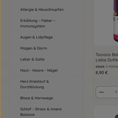
Allergie & Heuschnupfen
Erkältung – Fieber –
Immunsystem
Augen & Lidpflege
Magen & Darm
Taoasis Bal
Leber & Galle
Liebe Duft
Inhalt:
5 Millili
Haut - Haare - Nägel
Regulärer Pre
8,90 €
Herz Kreislauf &
Durchblutung
Produkt
Blase & Harnwege
Schlaf - Stress & Innere
Balance