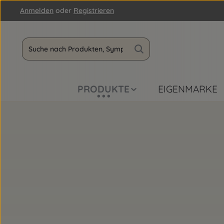
Anmelden
oder
Registrieren
m Hauptinhalt springen
Zur Suche springen
Zur Hauptnavigation springen
PRODUKTE
EIGENMARKE