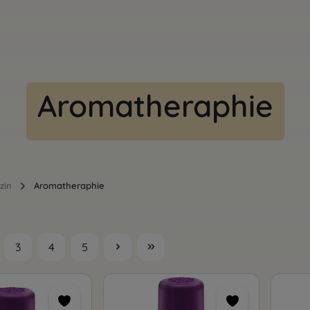
Aromatheraphie
zin
Aromatheraphie
3
4
5
te
Seite
Seite
Seite