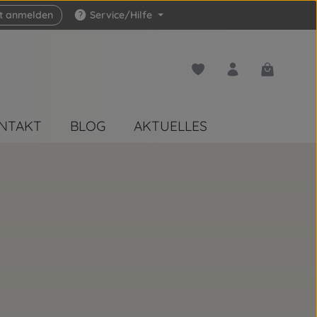
zt anmelden
Service/Hilfe
Du hast 0 Produkte auf 
Warenkorb 
NTAKT
BLOG
AKTUELLES