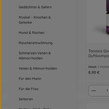
Gedächtnis & Gehirn
Muskel - Knochen &
Gelenke
Mund & Rachen
Raucherentwöhnung
Taoasis Go
Schmerzen Venen &
Duftkompos
Hämorrhoiden
Inhalt:
5 Millili
Venen & Hämorrhoiden
Regulärer Pre
8,90 €
Für den Mann
Produkt
Für die Frau
Senioren