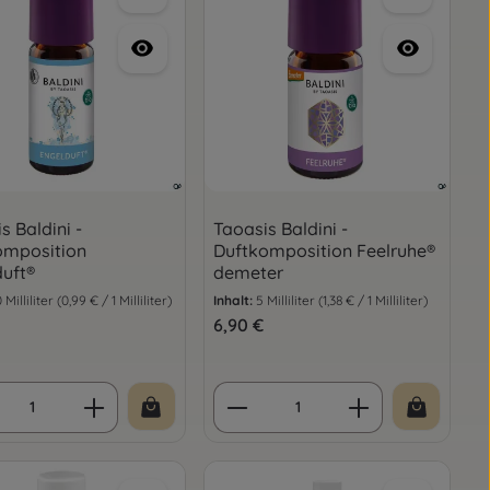
s Baldini -
Taoasis Baldini -
omposition
Duftkomposition Feelruhe®
uft®
demeter
0 Milliliter
(0,99 € / 1 Milliliter)
Inhalt:
5 Milliliter
(1,38 € / 1 Milliliter)
er Preis:
Regulärer Preis:
6,90 €
oder benutze die Schaltflächen um die
gewünschten Wert ein oder benutze die 
ukt Anzahl: Gib den gewünschten Wert e
Produkt Anzahl: Gib d