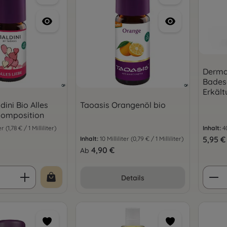
Derma
Badesa
Erkält
dini Bio Alles
Taoasis Orangenöl bio
komposition
ter
(1,78 € / 1 Milliliter)
Inhalt:
4
is:
Regulär
5,95 €
Inhalt:
10 Milliliter
(0,79 € / 1 Milliliter)
Regulärer Preis:
4,90 €
Ab
 Anzahl: Gib den gewünschten Wert ein 
Prod
Details