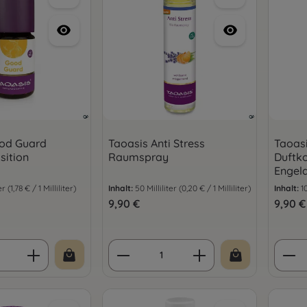
od Guard
Taoasis Anti Stress
Taoasi
ition
Raumspray
Duftk
Engeld
ter
(1,78 € / 1 Milliliter)
Inhalt:
50 Milliliter
(0,20 € / 1 Milliliter)
Inhalt:
1
is:
Regulärer Preis:
9,90 €
Regulär
9,90 €
 Anzahl: Gib den gewünschten Wert ein 
Produkt Anzahl: Gib den 
Prod