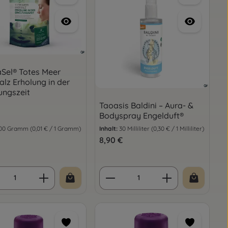
Sel® Totes Meer
lz Erholung in der
ungszeit
Taoasis Baldini – Aura- &
Bodyspray Engelduft®
00 Gramm
(0,01 € / 1 Gramm)
Inhalt:
30 Milliliter
(0,30 € / 1 Milliliter)
er Preis:
Regulärer Preis:
8,90 €
oder benutze die Schaltflächen um die
ukt Anzahl: Gib den gewünschten Wert e
Produkt Anzahl: Gib d