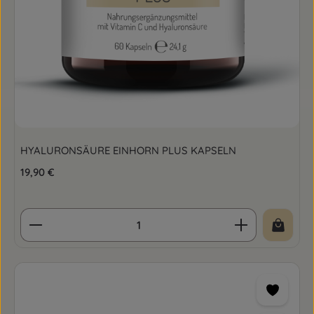
HYALURONSÄURE EINHORN PLUS KAPSELN
Regulärer Preis:
19,90 €
Produkt Anzahl: Gib den gewünschten Wert ein o