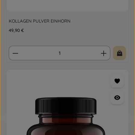
KOLLAGEN PULVER EINHORN
Regulärer Preis:
49,90 €
Produkt Anzahl: Gib den gewünschten Wert ein o