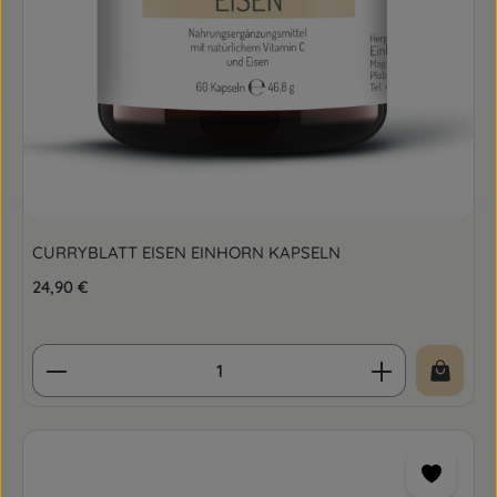
CURRYBLATT EISEN EINHORN KAPSELN
Regulärer Preis:
24,90 €
Produkt Anzahl: Gib den gewünschten Wert ein o