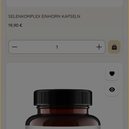
SELENKOMPLEX EINHORN KAPSELN
Regulärer Preis:
19,90 €
Produkt Anzahl: Gib den gewünschten Wert ein o