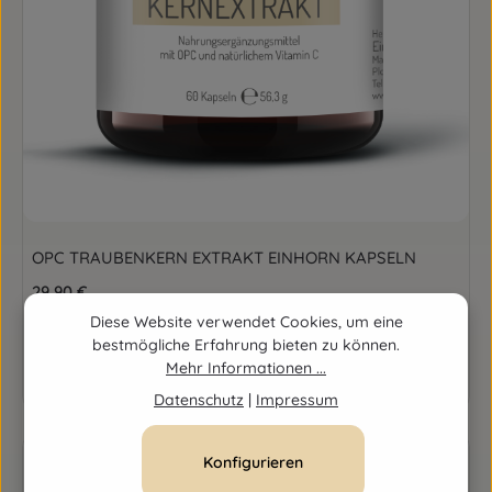
OPC TRAUBENKERN EXTRAKT EINHORN KAPSELN
Regulärer Preis:
29,90 €
Diese Website verwendet Cookies, um eine
bestmögliche Erfahrung bieten zu können.
Produkt Anzahl: Gib den gewünschten Wert ein o
Mehr Informationen ...
Datenschutz
|
Impressum
Konfigurieren