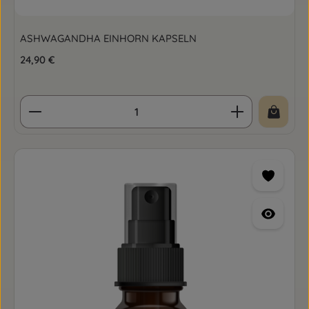
ASHWAGANDHA EINHORN KAPSELN
Regulärer Preis:
24,90 €
Produkt Anzahl: Gib den gewünschten Wert ein o