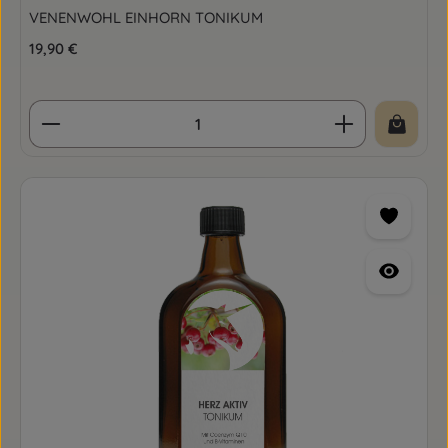
VENENWOHL EINHORN TONIKUM
Regulärer Preis:
19,90 €
Produkt Anzahl: Gib den gewünschten Wert ein o