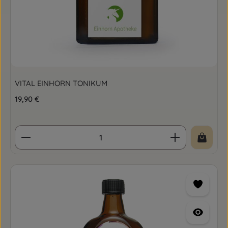
VITAL EINHORN TONIKUM
Regulärer Preis:
19,90 €
Produkt Anzahl: Gib den gewünschten Wert ein o