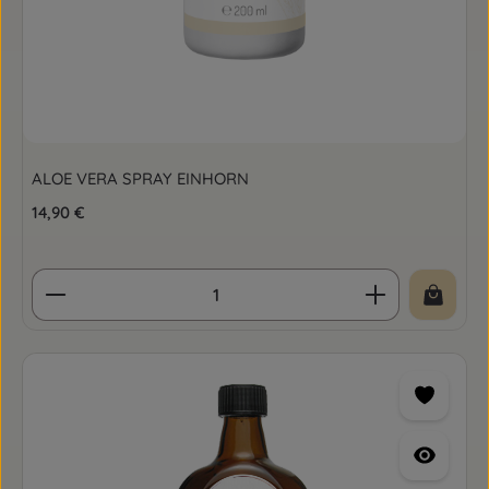
ALOE VERA SPRAY EINHORN
Regulärer Preis:
14,90 €
Produkt Anzahl: Gib den gewünschten Wert ein o