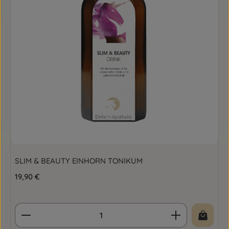
SLIM & BEAUTY EINHORN TONIKUM
Regulärer Preis:
19,90 €
Produkt Anzahl: Gib den gewünschten Wert ein o