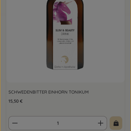
SCHWEDENBITTER EINHORN TONIKUM
Regulärer Preis:
15,50 €
Produkt Anzahl: Gib den gewünschten Wert ein o