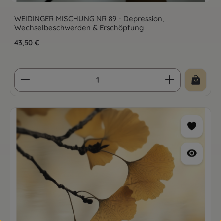
WEIDINGER MISCHUNG NR 89 - Depression,
Wechselbeschwerden & Erschöpfung
Regulärer Preis:
43,50 €
Produkt Anzahl: Gib den gewünschten Wert ein o