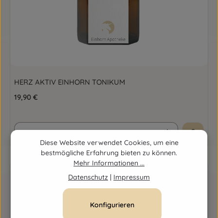
HERZ AKTIV EINHORN TONIKUM
Regulärer Preis:
19,90 €
Produkt Anzahl: Gib den gewünschten Wert ein o
Diese Website verwendet Cookies, um eine
bestmögliche Erfahrung bieten zu können.
Mehr Informationen ...
Datenschutz
|
Impressum
Konfigurieren