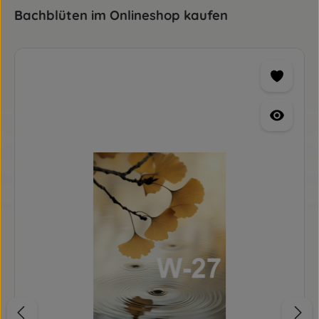
Produktgalerie überspringen
Bachblüten im Onlineshop kaufen