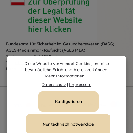
Bundesamt für Sicherheit im Gesundheitswesen (BASG)
AGES-Medizinmarktaufsicht (AGES MEA)
Traisengasse 5, A-1200 Wien
Tel.:
+43 (0)50 555-36111
Diese Website verwendet Cookies, um eine
E-Mail:
fernabsatz@ages.at
bestmögliche Erfahrung bieten zu können.
Mehr Informationen ...
Datenschutz
|
Impressum
Konfigurieren
Nur technisch notwendige