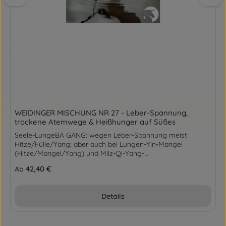
WEIDINGER MISCHUNG NR 27 - Leber-Spannung,
trockene Atemwege & Heißhunger auf Süßes
Seele-LungeBA GANG: wegen Leber-Spannung meist
Hitze/Fülle/Yang; aber auch bei Lungen-Yin-Mangel
(Hitze/Mangel/Yang) und Milz-Qi-Yang-
Mangel(Kälte/Mangel/Yin)Zusammensetzung BAI HEBulbus
Regulärer Preis:
42,40 €
Ab
Lilii30,00%BAI SHAO YAORx. Paeoniae
Lactiflorae25,00% SUAN ZAO RENSemen Zizyphi
Spinosae5,00%E ZHURhiz. Curcumae Zedoaria10,00%MU
Details
XIANGRx. Saussureae/Aucklandiae10,00%LAI FU ZISemen
Raphani10,00%DA ZAOFructus Jujubae5,00%GAN CAORadix
Glycyrrhizae5,00%m.f. 100 GrammAnwendungGranulat mit