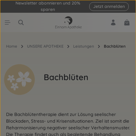
Newsletter abonnieren und 20%
Jetzt anmelden
Zum Hauptinhalt springen
sparen
Ware
Home
UNSERE APOTHEKE
Leistungen
Bachblüten
Bachblüten
Die Bachblütentherapie dient zur Lösung seelischer
Blockaden, Stress- und Krisensituationen. Ziel ist somit die
Reharmonisierung negativer seelischer Verhaltensmuster.
Die Therapie findet auch als begleitende Behandlung