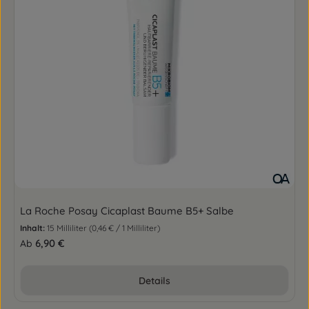
La Roche Posay Cicaplast Baume B5+ Salbe
Inhalt:
15 Milliliter
(0,46 € / 1 Milliliter)
Regulärer Preis:
6,90 €
Ab
Details