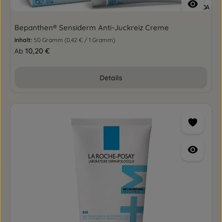
Bepanthen® Sensiderm Anti-Juckreiz Creme
Inhalt:
50 Gramm
(0,42 € / 1 Gramm)
Regulärer Preis:
10,20 €
Ab
Details