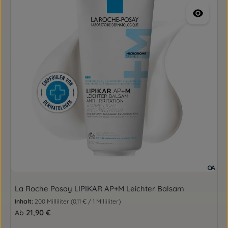
La Roche Posay LIPIKAR AP+M Leichter Balsam
Inhalt:
200 Milliliter
(0,11 € / 1 Milliliter)
Regulärer Preis:
21,90 €
Ab