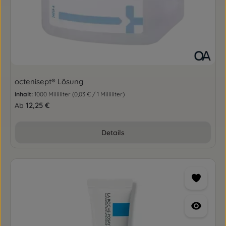
octenisept® Lösung
Inhalt:
1000 Milliliter
(0,03 € / 1 Milliliter)
Regulärer Preis:
12,25 €
Ab
Details