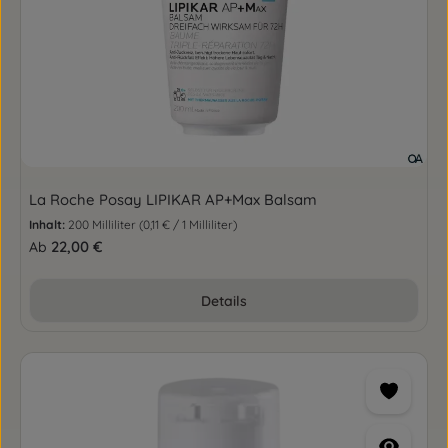
La Roche Posay LIPIKAR AP+Max Balsam
Inhalt:
200 Milliliter
(0,11 € / 1 Milliliter)
Regulärer Preis:
22,00 €
Ab
Details