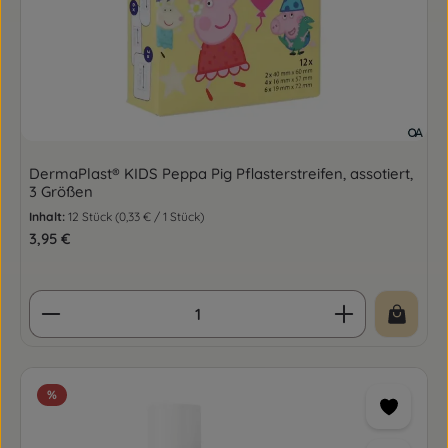
DermaPlast® KIDS Peppa Pig Pflasterstreifen, assotiert,
3 Größen
Inhalt:
12 Stück
(0,33 € / 1 Stück)
Regulärer Preis:
3,95 €
Produkt Anzahl: Gib den gewünschten Wert ein o
%