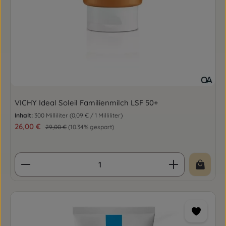
VICHY Ideal Soleil Familienmilch LSF 50+
Inhalt:
300 Milliliter
(0,09 € / 1 Milliliter)
Verkaufspreis:
26,00 €
Regulärer Preis:
29,00 €
(10.34% gespart)
Produkt Anzahl: Gib den gewünschten Wert ein o