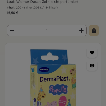
Louis Widmer Dusch Gel - leicht parfümiert
Inhalt:
200 Milliliter
(0,08 € / 1 Milliliter)
Regulärer Preis:
15,50 €
Produkt Anzahl: Gib den gewünschten Wert ein o