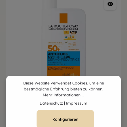
Diese Website verwendet Cookies, um eine
bestmögliche Erfahrung bieten zu können.
Mehr Informationen ...
La Roche Posay Anthelios UVMUNE 400 Kids Invisible
Datenschutz
|
Impressum
Fluid LSF 50+
Inhalt:
50 Milliliter
(0,48 € / 1 Milliliter)
Konfigurieren
Verkaufspreis:
23,90 €
Regulärer Preis:
26,90 €
(11.15% gespart)