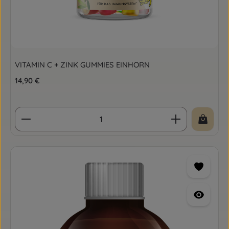
VITAMIN C + ZINK GUMMIES EINHORN
Regulärer Preis:
14,90 €
Produkt Anzahl: Gib den gewünschten Wert ein o