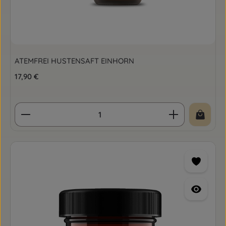
ATEMFREI HUSTENSAFT EINHORN
Regulärer Preis:
17,90 €
Produkt Anzahl: Gib den gewünschten Wert ein o