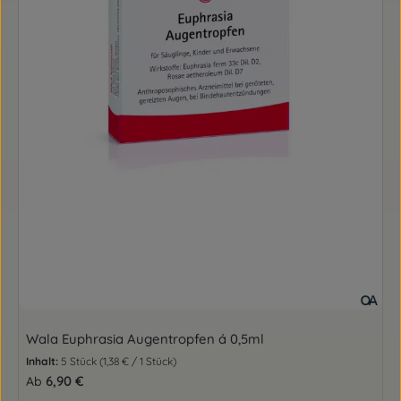
Wala Euphrasia Augentropfen á 0,5ml
Inhalt:
5 Stück
(1,38 € / 1 Stück)
Regulärer Preis:
6,90 €
Ab