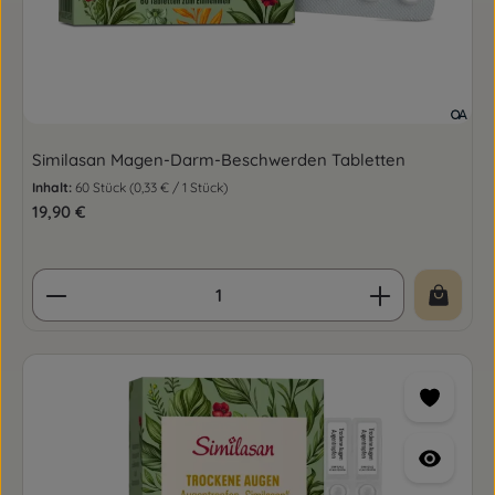
Similasan Magen-Darm-Beschwerden Tabletten
Inhalt:
60 Stück
(0,33 € / 1 Stück)
Regulärer Preis:
19,90 €
Produkt Anzahl: Gib den gewünschten Wert ein o