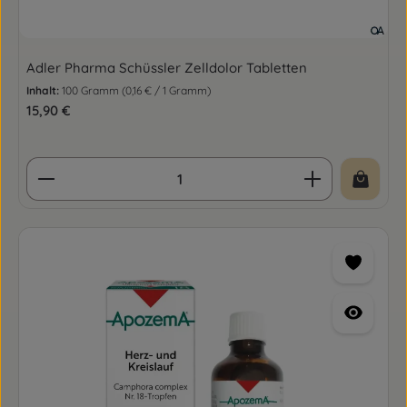
Adler Pharma Schüssler Zelldolor Tabletten
Inhalt:
100 Gramm
(0,16 € / 1 Gramm)
Regulärer Preis:
15,90 €
Produkt Anzahl: Gib den gewünschten Wert ein o