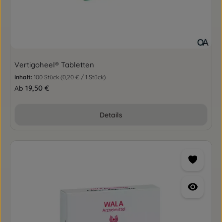
Vertigoheel® Tabletten
Inhalt:
100 Stück
(0,20 € / 1 Stück)
Regulärer Preis:
19,50 €
Ab
Details