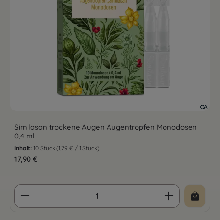
Similasan trockene Augen Augentropfen Monodosen
0,4 ml
Inhalt:
10 Stück
(1,79 € / 1 Stück)
Regulärer Preis:
17,90 €
Produkt Anzahl: Gib den gewünschten Wert ein o