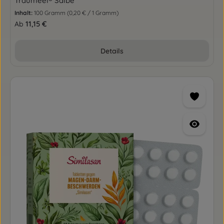
Traumeel® Salbe
Inhalt:
100 Gramm
(0,20 € / 1 Gramm)
Regulärer Preis:
11,15 €
Ab
Details