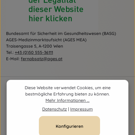
Bundesamt für Sicherheit im Gesundheitswesen (BASG)
AGES-Medizinmarktaufsicht (AGES MEA)
Traisengasse 5, A-1200 Wien
Tel.:
+43 (0)50 555-36111
E-Mail:
fernabsatz@ages.at
Diese Website verwendet Cookies, um eine
bestmögliche Erfahrung bieten zu können.
Mehr Informationen ...
Datenschutz
|
Impressum
Konfigurieren