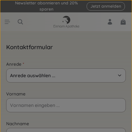
Newsletter abonnieren und 20%
Jetzt anmelden
Zum Hauptinhalt springen
sparen
Ware
Kontaktformular
Anrede
*
Vorname
Nachname