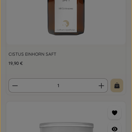
CISTUS EINHORN SAFT
Regulärer Preis:
19,90 €
Produkt Anzahl: Gib den gewünschten Wert ein o