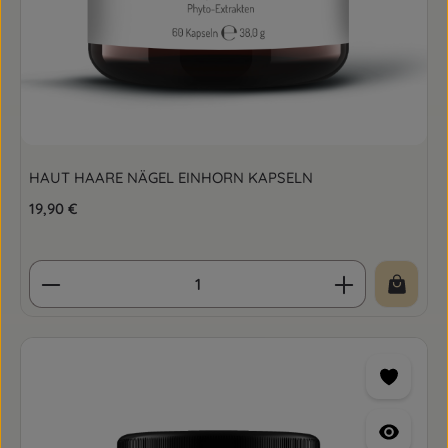
HAUT HAARE NÄGEL EINHORN KAPSELN
Regulärer Preis:
19,90 €
Produkt Anzahl: Gib den gewünschten Wert ein o