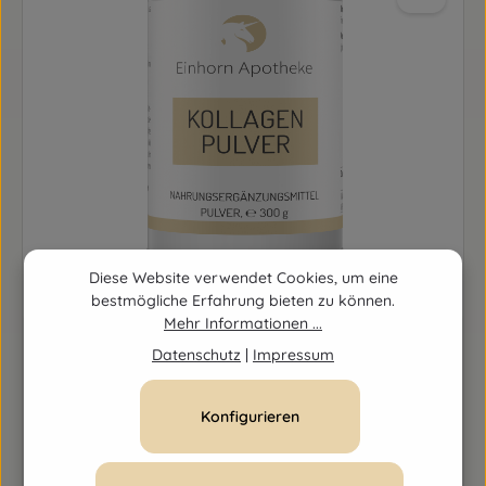
Diese Website verwendet Cookies, um eine
bestmögliche Erfahrung bieten zu können.
Mehr Informationen ...
Datenschutz
|
Impressum
KOLLAGEN PULVER PUR EINHORN
Regulärer Preis:
42,90 €
Konfigurieren
Produkt Anzahl: Gib den gewünschten Wert ein o