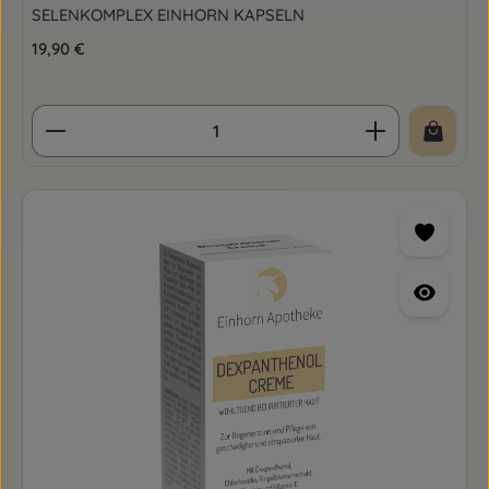
SELENKOMPLEX EINHORN KAPSELN
Regulärer Preis:
19,90 €
Produkt Anzahl: Gib den gewünschten Wert ein o