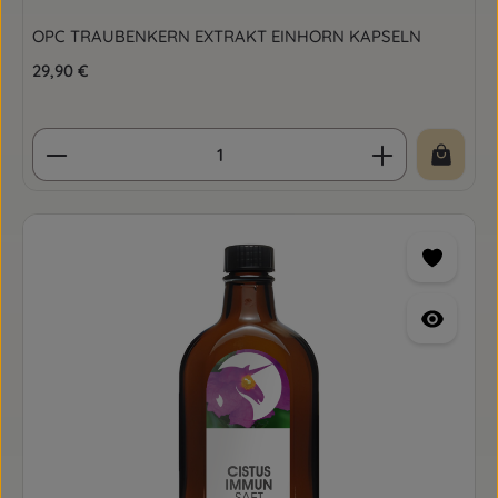
OPC TRAUBENKERN EXTRAKT EINHORN KAPSELN
Regulärer Preis:
29,90 €
Produkt Anzahl: Gib den gewünschten Wert ein o