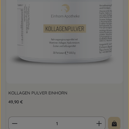
KOLLAGEN PULVER EINHORN
Regulärer Preis:
49,90 €
Produkt Anzahl: Gib den gewünschten Wert ein o