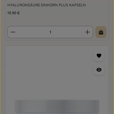
HYALURONSÄURE EINHORN PLUS KAPSELN
Regulärer Preis:
19,90 €
Produkt Anzahl: Gib den gewünschten Wert ein o