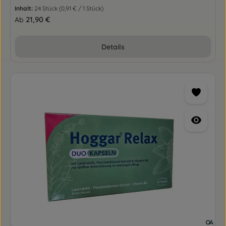
Inhalt:
24 Stück
(0,91 € / 1 Stück)
Regulärer Preis:
21,90 €
Ab
Details