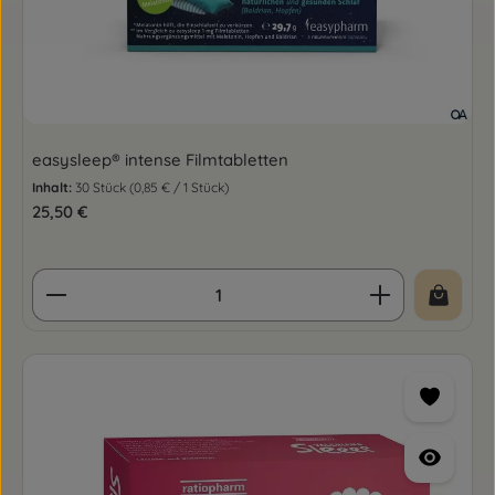
easysleep® intense Filmtabletten
Inhalt:
30 Stück
(0,85 € / 1 Stück)
Regulärer Preis:
25,50 €
Produkt Anzahl: Gib den gewünschten Wert ein o