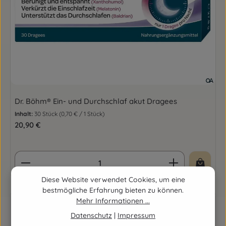
Dr. Böhm® Ein- und Durchschlaf akut Dragees
Inhalt:
30 Stück
(0,70 € / 1 Stück)
Regulärer Preis:
20,90 €
Produkt Anzahl: Gib den gewünschten Wert ein o
Diese Website verwendet Cookies, um eine
bestmögliche Erfahrung bieten zu können.
Mehr Informationen ...
Datenschutz
|
Impressum