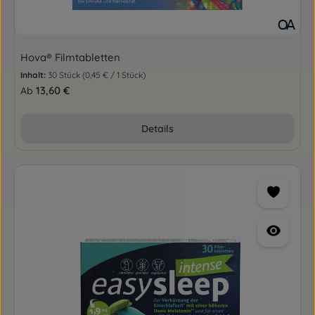
Hova® Filmtabletten
Inhalt:
30 Stück
(0,45 € / 1 Stück)
Regulärer Preis:
13,60 €
Ab
Details