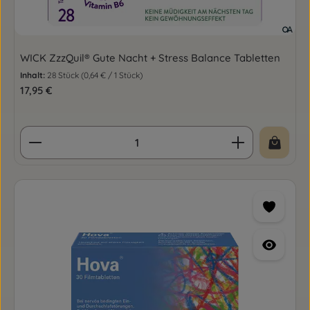
WICK ZzzQuil® Gute Nacht + Stress Balance Tabletten
Inhalt:
28 Stück
(0,64 € / 1 Stück)
Regulärer Preis:
17,95 €
Produkt Anzahl: Gib den gewünschten Wert ein o