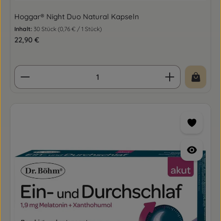
Hoggar® Night Duo Natural Kapseln
Inhalt:
30 Stück
(0,76 € / 1 Stück)
Regulärer Preis:
22,90 €
Produkt Anzahl: Gib den gewünschten Wert ein o