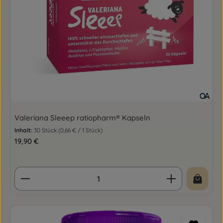
Valeriana Sleeep ratiopharm® Kapseln
Inhalt:
30 Stück
(0,66 € / 1 Stück)
Regulärer Preis:
19,90 €
Produkt Anzahl: Gib den gewünschten Wert ein o