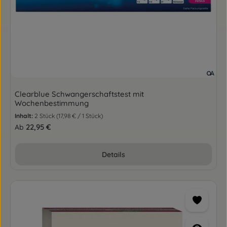
Clearblue Schwangerschaftstest mit
Wochenbestimmung
Inhalt:
2 Stück
(17,98 € / 1 Stück)
Regulärer Preis:
22,95 €
Ab
Details