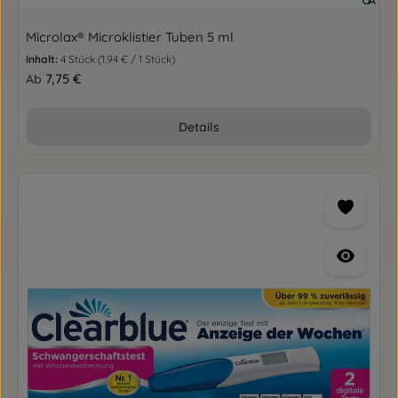
Microlax® Microklistier Tuben 5 ml
Inhalt:
4 Stück
(1,94 € / 1 Stück)
Regulärer Preis:
7,75 €
Ab
Details