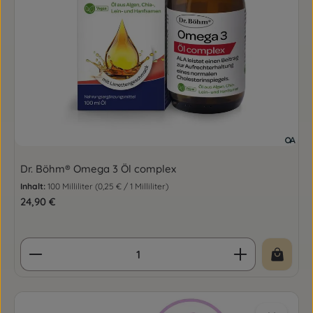
Dr. Böhm® Omega 3 Öl complex
Inhalt:
100 Milliliter
(0,25 € / 1 Milliliter)
Regulärer Preis:
24,90 €
Produkt Anzahl: Gib den gewünschten Wert ein o