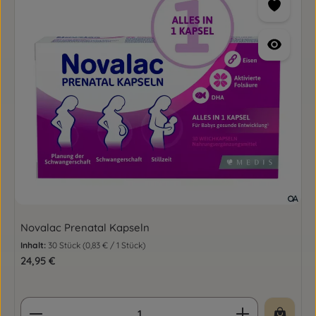
Novalac Prenatal Kapseln
Inhalt:
30 Stück
(0,83 € / 1 Stück)
Regulärer Preis:
24,95 €
Produkt Anzahl: Gib den gewünschten Wert ein o