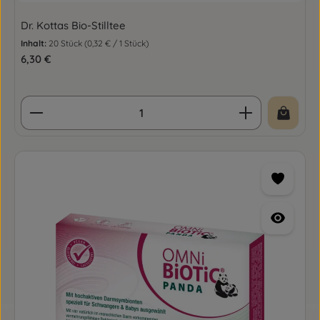
Dr. Kottas Bio-Stilltee
Inhalt:
20 Stück
(0,32 € / 1 Stück)
Regulärer Preis:
6,30 €
Produkt Anzahl: Gib den gewünschten Wert ein o