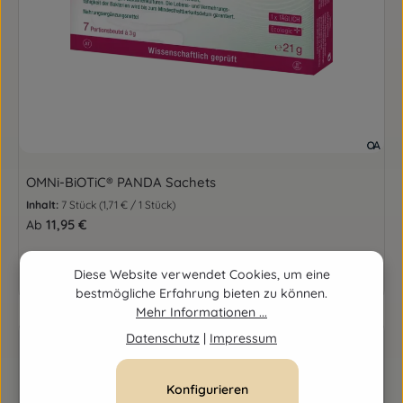
OMNi-BiOTiC® PANDA Sachets
Inhalt:
7 Stück
(1,71 € / 1 Stück)
Regulärer Preis:
11,95 €
Ab
Details
Diese Website verwendet Cookies, um eine
bestmögliche Erfahrung bieten zu können.
Mehr Informationen ...
Datenschutz
|
Impressum
Konfigurieren