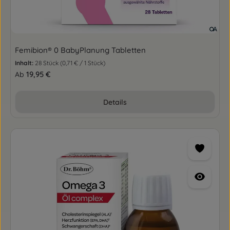
Femibion® 0 BabyPlanung Tabletten
Inhalt:
28 Stück
(0,71 € / 1 Stück)
Regulärer Preis:
19,95 €
Ab
Details