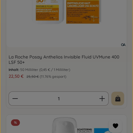
La Roche Posay Anthelios Invisible Fluid UVMune 400
LSF 50+
Inhalt:
50 Milliliter
(0,45 € / 1 Milliliter)
Verkaufspreis:
22,50 €
Regulärer Preis:
25,50 €
(11.76% gespart)
Produkt Anzahl: Gib den gewünschten Wert ein o
%