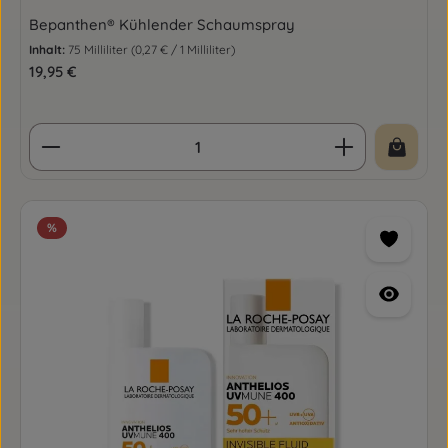
Bepanthen® Kühlender Schaumspray
Inhalt:
75 Milliliter
(0,27 € / 1 Milliliter)
Regulärer Preis:
19,95 €
Produkt Anzahl: Gib den gewünschten Wert ein o
%