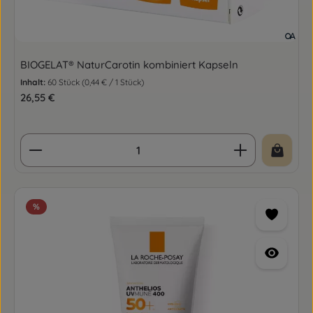
BIOGELAT® NaturCarotin kombiniert Kapseln
Inhalt:
60 Stück
(0,44 € / 1 Stück)
Regulärer Preis:
26,55 €
Produkt Anzahl: Gib den gewünschten Wert ein o
%