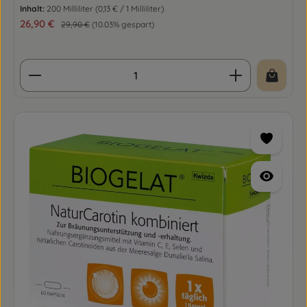
Inhalt:
200 Milliliter
(0,13 € / 1 Milliliter)
Verkaufspreis:
26,90 €
Regulärer Preis:
29,90 €
(10.03% gespart)
Produkt Anzahl: Gib den gewünschten Wert ein o