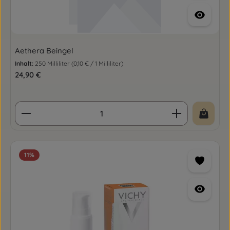
Aethera Beingel
Inhalt:
250 Milliliter
(0,10 € / 1 Milliliter)
Regulärer Preis:
24,90 €
Produkt Anzahl: Gib den gewünschten Wert ein o
11
%