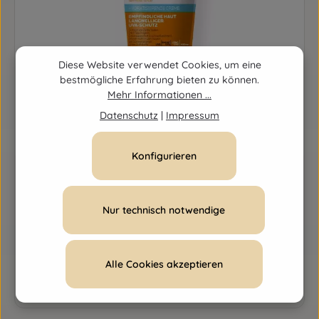
Diese Website verwendet Cookies, um eine
bestmögliche Erfahrung bieten zu können.
Mehr Informationen ...
Datenschutz
|
Impressum
Konfigurieren
La Roche Posay Anthelios Hydratisierende Creme
UVMune 400 LSF 50+
Nur technisch notwendige
Inhalt:
50 Milliliter
(0,44 € / 1 Milliliter)
Verkaufspreis:
21,90 €
Regulärer Preis:
24,90 €
(12.05% gespart)
Alle Cookies akzeptieren
Produkt Anzahl: Gib den gewünschten Wert ein o