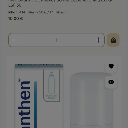
LSF 50
Inhalt:
4 Milliliter
(2,50 € / 1 Milliliter)
Regulärer Preis:
10,00 €
Produkt Anzahl: Gib den gewünschten Wert ein o