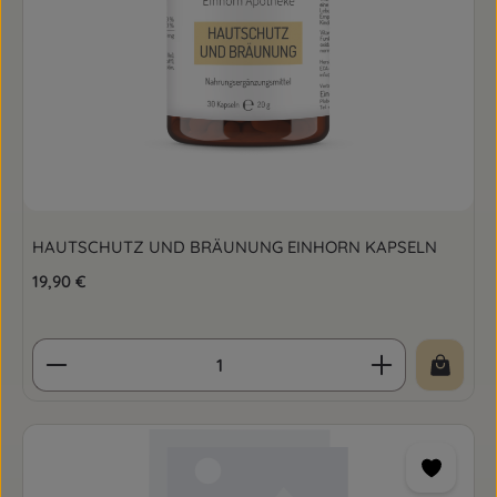
HAUTSCHUTZ UND BRÄUNUNG EINHORN KAPSELN
Regulärer Preis:
19,90 €
Produkt Anzahl: Gib den gewünschten Wert ein o