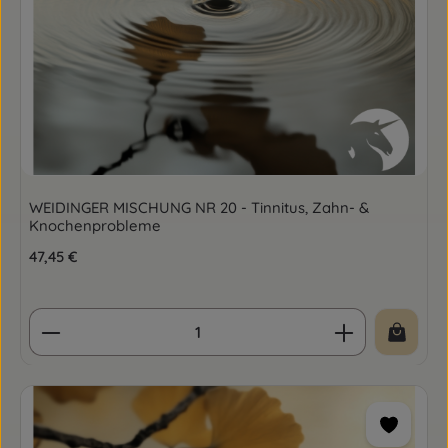
WEIDINGER MISCHUNG NR 20 - Tinnitus, Zahn- &
Knochenprobleme
Regulärer Preis:
47,45 €
Produkt Anzahl: Gib den gewünschten Wert ein o