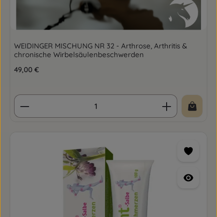
WEIDINGER MISCHUNG NR 32 - Arthrose, Arthritis &
chronische Wirbelsäulenbeschwerden
Regulärer Preis:
49,00 €
Produkt Anzahl: Gib den gewünschten Wert ein o