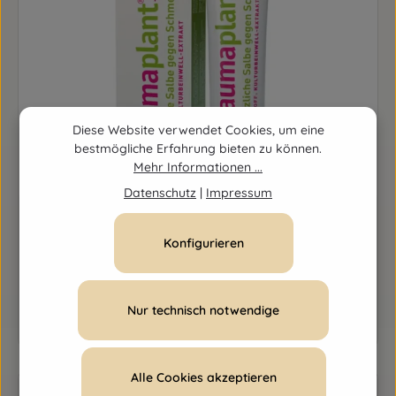
Diese Website verwendet Cookies, um eine
bestmögliche Erfahrung bieten zu können.
Mehr Informationen ...
Datenschutz
|
Impressum
Traumaplant Salbe
Konfigurieren
Inhalt:
50 Gramm
(0,20 € / 1 Gramm)
Regulärer Preis:
10,15 €
Ab
Nur technisch notwendige
Details
Alle Cookies akzeptieren