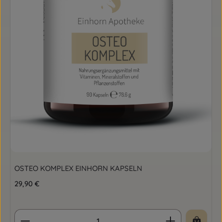
OSTEO KOMPLEX EINHORN KAPSELN
Regulärer Preis:
29,90 €
Produkt Anzahl: Gib den gewünschten Wert ein o