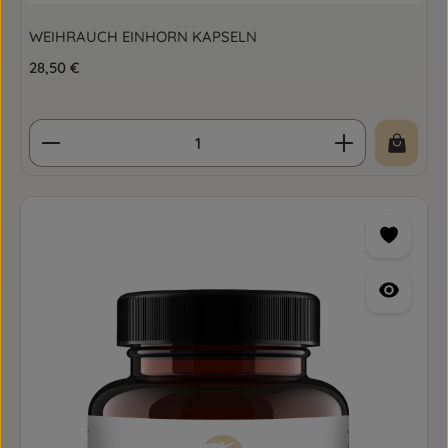
WEIHRAUCH EINHORN KAPSELN
Regulärer Preis:
28,50 €
Produkt Anzahl: Gib den gewünschten Wert ein o