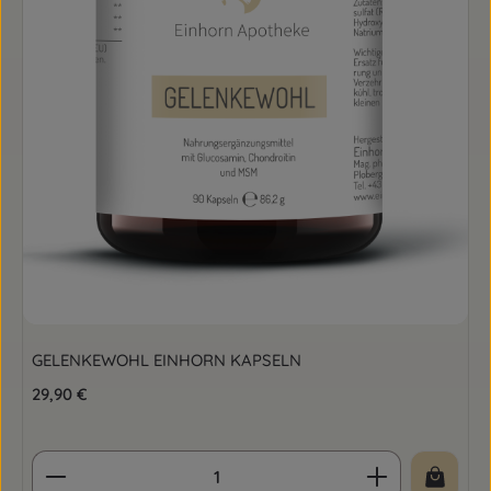
GELENKEWOHL EINHORN KAPSELN
Regulärer Preis:
29,90 €
Produkt Anzahl: Gib den gewünschten Wert ein o