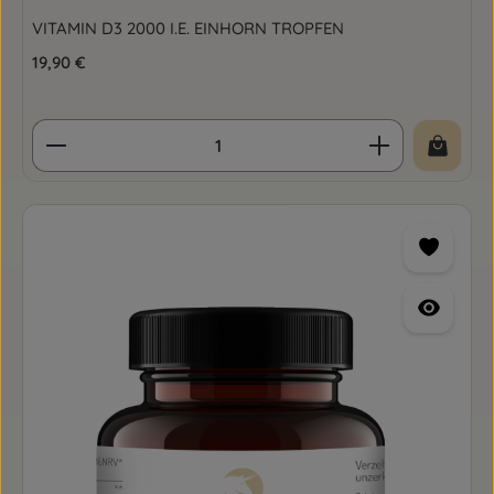
VITAMIN D3 2000 I.E. EINHORN TROPFEN
Regulärer Preis:
19,90 €
Produkt Anzahl: Gib den gewünschten Wert ein o