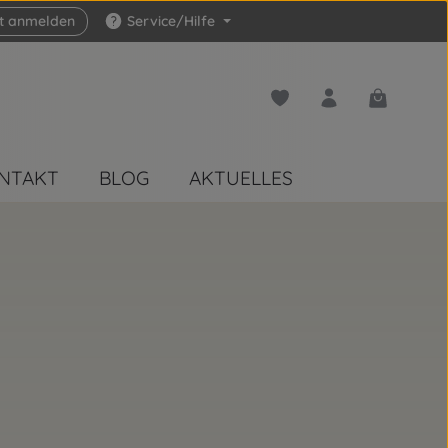
zt anmelden
Service/Hilfe
Du hast 0 Produkte auf 
Warenkorb 
NTAKT
BLOG
AKTUELLES