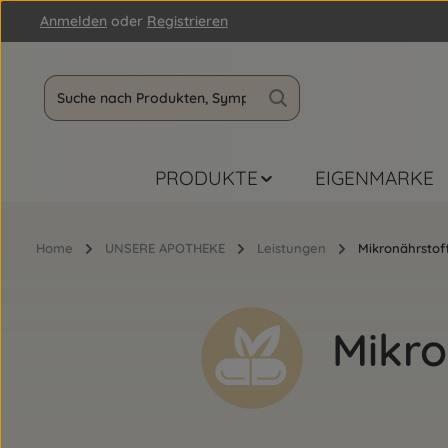
Anmelden
oder
Registrieren
m Hauptinhalt springen
Zur Suche springen
Zur Hauptnavigation springen
PRODUKTE
EIGENMARKE
Home
UNSERE APOTHEKE
Leistungen
Mikronährstof
Mikro