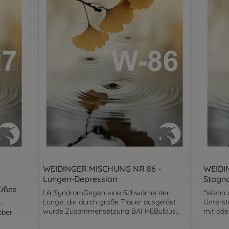
WEIDINGER MISCHUNG NR 86 -
WEIDI
Lungen-Depression
Stagna
üßes
Lili-SyndromGegen eine Schwäche der
"Wenn d
Lunge, die durch große Trauer ausgelöst
Unterst
-
wurde.Zusammensetzung BAI HEBulbus
mit ode
aber
Lilii68,00%ZHI MURadix Anemarrhenae
Stagnat