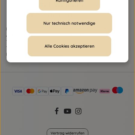
Konfigurieren
Nur technisch notwendige
Bundesamt für Sicherheit im Gesundheitswesen (BASG)
AGES-Medizinmarktaufsicht (AGES MEA)
Traisengasse 5, A-1200 Wien
Alle Cookies akzeptieren
Tel.:
+43 (0)50 555-36111
E-Mail:
fernabsatz@ages.at
Vertrag widerrufen