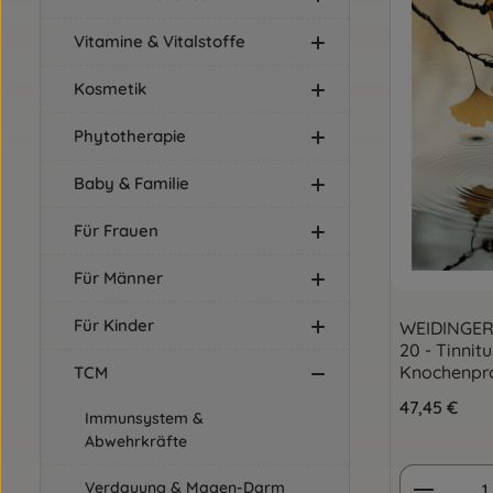
Vitamine & Vitalstoffe
Kosmetik
Phytotherapie
Baby & Familie
Für Frauen
Für Männer
Für Kinder
WEIDINGE
20 - Tinnit
Knochenpr
TCM
Regulärer Pre
47,45 €
Immunsystem &
Abwehrkräfte
Produkt
Verdauung & Magen-Darm