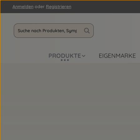
Anmelden
oder
Registrieren
m Hauptinhalt springen
Zur Suche springen
Zur Hauptnavigation springen
PRODUKTE
EIGENMARKE