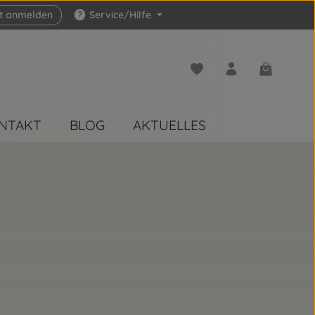
zt anmelden
Service/Hilfe
Du hast 0 Produkte auf 
Warenkorb 
NTAKT
BLOG
AKTUELLES