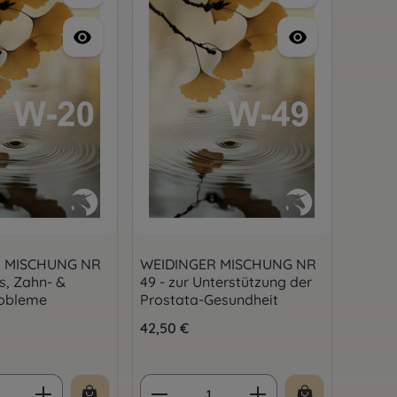
R MISCHUNG NR
WEIDINGER MISCHUNG NR
us, Zahn- &
49 - zur Unterstützung der
obleme
Prostata-Gesundheit
is:
Regulärer Preis:
42,50 €
 Anzahl: Gib den gewünschten Wert ein 
Produkt Anzahl: Gib den 