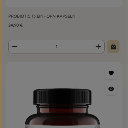
PROBIOTIC 13 EINHORN KAPSELN
Regulärer Preis:
24,90 €
Produkt Anzahl: Gib den gewünschten Wert ein o