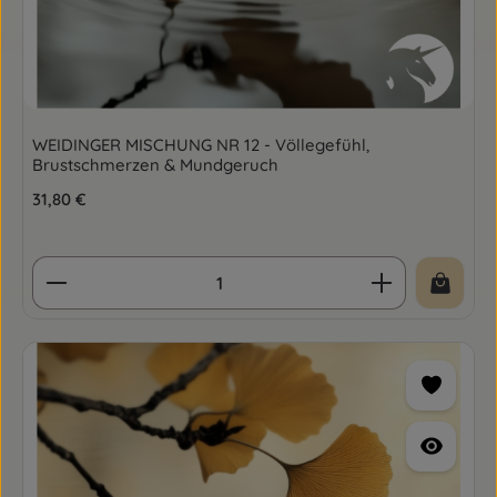
WEIDINGER MISCHUNG NR 12 - Völlegefühl,
Brustschmerzen & Mundgeruch
Regulärer Preis:
31,80 €
Produkt Anzahl: Gib den gewünschten Wert ein o