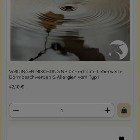
WEIDINGER MISCHUNG NR 07 - erhöhte Leberwerte,
Darmbeschwerden & Allergien vom Typ I
Regulärer Preis:
42,10 €
Produkt Anzahl: Gib den gewünschten Wert ein o