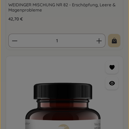
WEIDINGER MISCHUNG NR 82 - Erschöpfung, Leere &
Magenprobleme
Regulärer Preis:
42,70 €
Produkt Anzahl: Gib den gewünschten Wert ein o