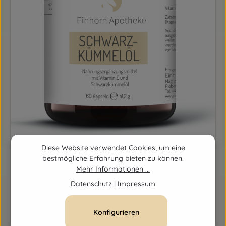
Diese Website verwendet Cookies, um eine
bestmögliche Erfahrung bieten zu können.
Mehr Informationen ...
SCHWARZKÜMMEL EINHORN KAPSELN
Datenschutz
|
Impressum
Regulärer Preis:
19,90 €
Konfigurieren
Details