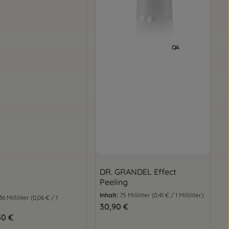
DR. GRANDEL Effect
Peeling
Inhalt:
75 Milliliter
(0,41 € / 1 Milliliter)
36 Milliliter
(0,06 € / 1
Regulärer Preis:
30,90 €
er Preis:
50 €