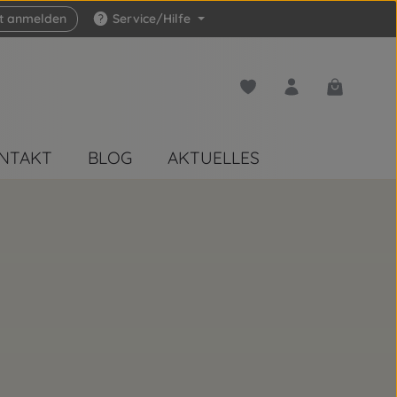
zt anmelden
Service/Hilfe
Du hast 0 Produkte auf 
Warenkorb 
NTAKT
BLOG
AKTUELLES