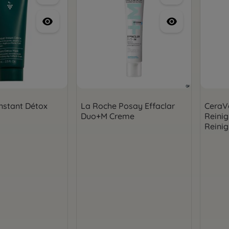
Instant Détox
La Roche Posay Effaclar
CeraVe
Duo+M Creme
Reini
Reini