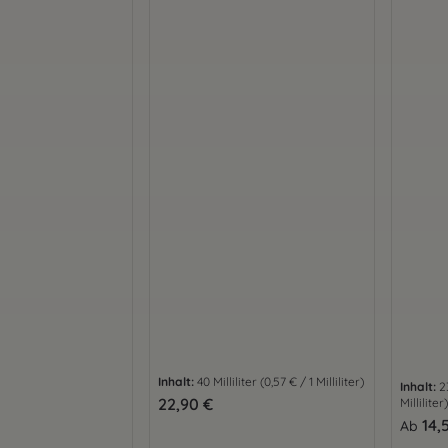
Inhalt:
40 Milliliter
(0,57 € / 1 Milliliter)
Inhalt:
2
is:
Regulärer Preis:
22,90 €
Milliliter)
Regulär
14,
Ab