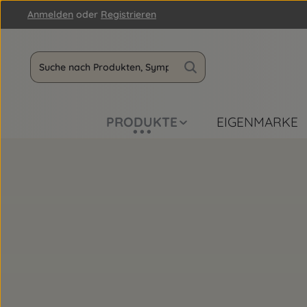
Anmelden
oder
Registrieren
m Hauptinhalt springen
Zur Suche springen
Zur Hauptnavigation springen
PRODUKTE
EIGENMARKE