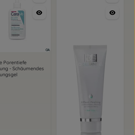
 Porentiefe
gung - Schäumendes
gungsgel