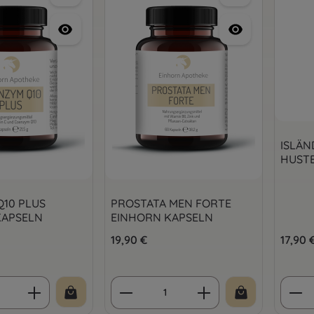
ISLÄN
HUST
10 PLUS
PROSTATA MEN FORTE
KAPSELN
EINHORN KAPSELN
is:
Regulärer Preis:
19,90 €
Regulär
17,90 
 Anzahl: Gib den gewünschten Wert ein 
Produkt Anzahl: Gib den 
Prod