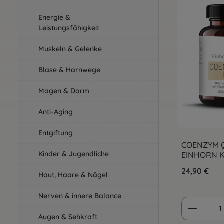
Energie &
Leistungsfähigkeit
Muskeln & Gelenke
Blase & Harnwege
Magen & Darm
Anti-Aging
Entgiftung
COENZYM Q
Kinder & Jugendliche
EINHORN 
Regulärer Pre
24,90 €
Haut, Haare & Nägel
Nerven & innere Balance
Produkt
Augen & Sehkraft