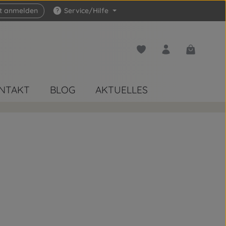
zt anmelden
Service/Hilfe
Du hast 0 Produkte auf 
Warenkorb 
NTAKT
BLOG
AKTUELLES