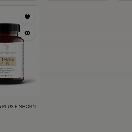
G PLUS EINHORN
is: