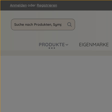
Anmelden
oder
Registrieren
m Hauptinhalt springen
Zur Suche springen
Zur Hauptnavigation springen
PRODUKTE
EIGENMARKE