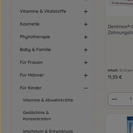
Vitamine & Vitalstoffe
Kosmetik
Dentinox®-
Zahnungshi
Phytotherapie
Baby & Familie
Für Frauen
Inhalt:
10 Gra
Für Männer
Regulärer Pre
11,55 €
Für Kinder
Produkt
Vitamine & Abwehrkräfte
Gedächtnis &
Konzentration
Wachstum & Entwicklung