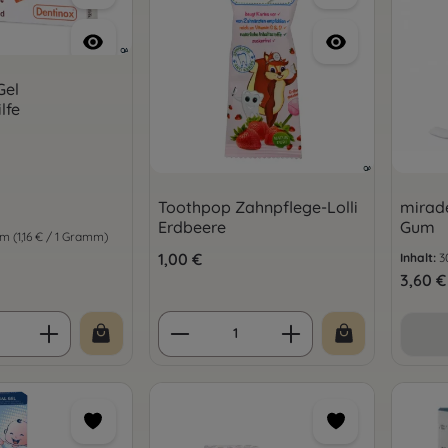
Gel
lfe
Toothpop Zahnpflege-Lolli
mirade
Erdbeere
Gum
mm
(1,16 € / 1 Gramm)
is:
Regulärer Preis:
1,00 €
Inhalt:
3
Regulär
3,60 €
 Anzahl: Gib den gewünschten Wert ein 
Produkt Anzahl: Gib den 