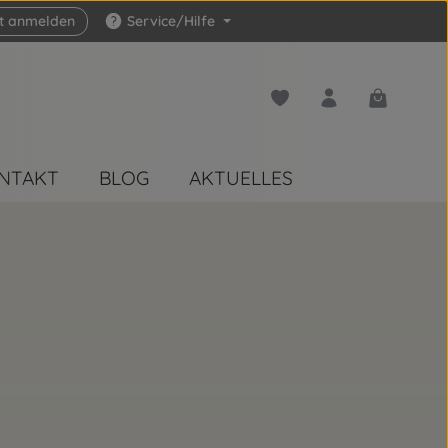
zt anmelden
Service/Hilfe
Du hast 0 Produkte auf 
Warenkorb 
NTAKT
BLOG
AKTUELLES