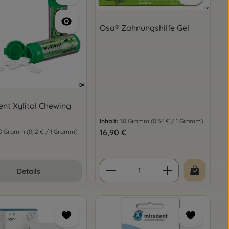
Osa® Zahnungshilfe Gel
nt Xylitol Chewing
Inhalt:
30 Gramm
(0,56 € / 1 Gramm)
Regulärer Preis:
16,90 €
0 Gramm
(0,12 € / 1 Gramm)
er Preis:
oder benutze die Schaltflächen um die
gewünschten Wert ein oder benutze die 
Produkt Anzahl: Gib d
Details