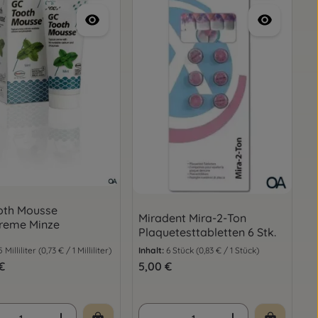
oth Mousse
Miradent Mira-2-Ton
reme Minze
Plaquetesttabletten 6 Stk.
5 Milliliter
(0,73 € / 1 Milliliter)
Inhalt:
6 Stück
(0,83 € / 1 Stück)
er Preis:
€
Regulärer Preis:
5,00 €
oder benutze die Schaltflächen um die
gewünschten Wert ein oder benutze die 
ukt Anzahl: Gib den gewünschten Wert e
Produkt Anzahl: Gib d