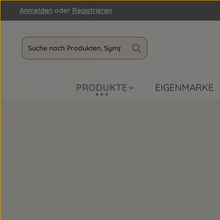
Anmelden
oder
Registrieren
m Hauptinhalt springen
Zur Suche springen
Zur Hauptnavigation springen
PRODUKTE
EIGENMARKE