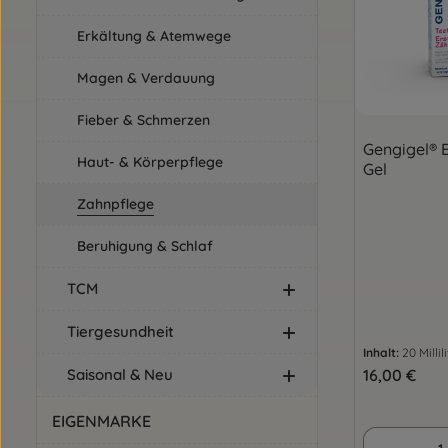
Erkältung & Atemwege
Magen & Verdauung
Fieber & Schmerzen
Gengigel® 
Haut- & Körperpflege
Gel
Zahnpflege
Beruhigung & Schlaf
TCM
Tiergesundheit
Inhalt:
20 Millil
Regulärer Pre
16,00 €
Saisonal & Neu
EIGENMARKE
Produkt