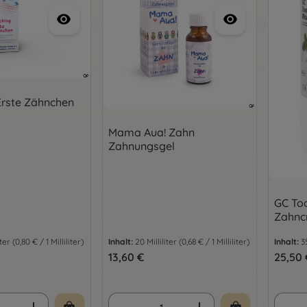
Erste Zähnchen
Mama Aua! Zahn
Zahnungsgel
GC To
Zahnc
iter
(0,80 € / 1 Milliliter)
Inhalt:
20 Milliliter
(0,68 € / 1 Milliliter)
Inhalt:
3
is:
Regulärer Preis:
13,60 €
Regulär
25,50 
 Anzahl: Gib den gewünschten Wert ein 
Produkt Anzahl: Gib den 
Prod