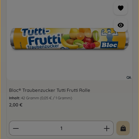
Bloc® Traubenzucker Tutti Frutti Rolle
Inhalt:
42 Gramm
(0,05 € / 1 Gramm)
Regulärer Preis:
2,00 €
Produkt Anzahl: Gib den gewünschten Wert ein o