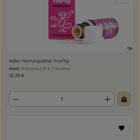
Adler Homöopathie YvoFlip
Inhalt:
10 Gramm
(1,37 € / 1 Gramm)
Regulärer Preis:
13,70 €
Produkt Anzahl: Gib den gewünschten Wert ein o