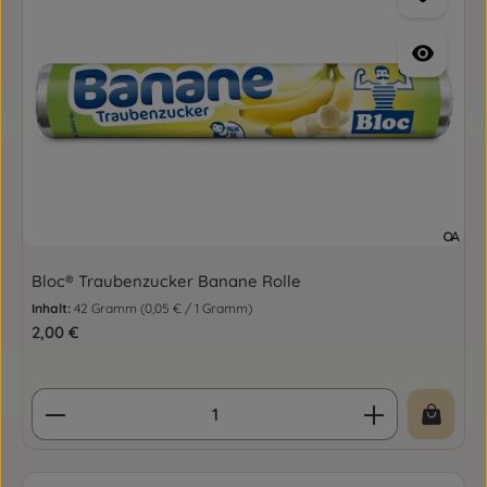
Bloc® Traubenzucker Banane Rolle
Inhalt:
42 Gramm
(0,05 € / 1 Gramm)
Regulärer Preis:
2,00 €
Produkt Anzahl: Gib den gewünschten Wert ein o