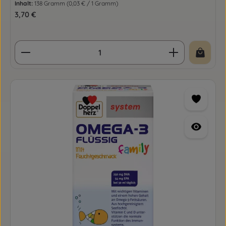
Inhalt:
138 Gramm
(0,03 € / 1 Gramm)
Regulärer Preis:
3,70 €
Produkt Anzahl: Gib den gewünschten Wert ein o