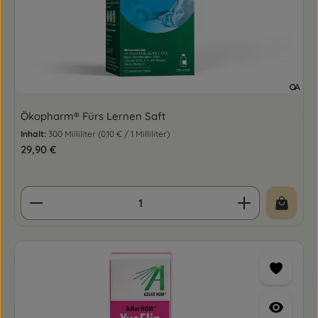
Ökopharm® Fürs Lernen Saft
Inhalt:
300 Milliliter
(0,10 € / 1 Milliliter)
Regulärer Preis:
29,90 €
Produkt Anzahl: Gib den gewünschten Wert ein o