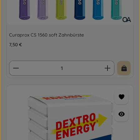
Curaprox CS 1560 soft Zahnbürste
Regulärer Preis:
7,50 €
Produkt Anzahl: Gib den gewünschten Wert ein o