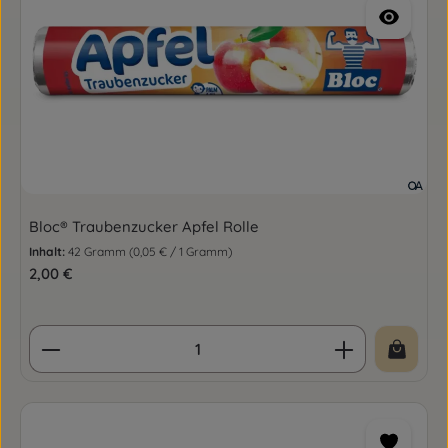
Bloc® Traubenzucker Apfel Rolle
Inhalt:
42 Gramm
(0,05 € / 1 Gramm)
Regulärer Preis:
2,00 €
Produkt Anzahl: Gib den gewünschten Wert ein o