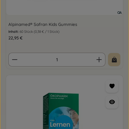
Alpinamed® Safran Kids Gummies
Inhalt:
60 Stück
(0,38 € / 1 Stück)
Regulärer Preis:
22,95 €
Produkt Anzahl: Gib den gewünschten Wert ein o