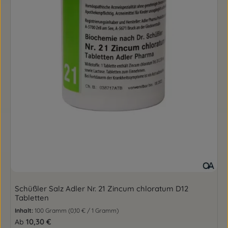
Schüßler Salz Adler Nr. 21 Zincum chloratum D12
Tabletten
Inhalt:
100 Gramm
(0,10 € / 1 Gramm)
Regulärer Preis:
10,30 €
Ab