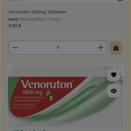
Venoruton 500mg Tabletten
Inhalt:
30 Stück
(0,30 € / 1 Stück)
Regulärer Preis:
9,00 €
Produkt Anzahl: Gib den gewünschten Wert ein o