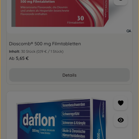
Dioscomb® 500 mg Filmtabletten
Inhalt:
30 Stück
(0,19 € / 1 Stück)
Regulärer Preis:
5,65 €
Ab
Details