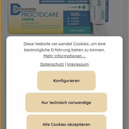
Diese Website verwendet Cookies, um eine
bestmögliche Erfahrung bieten zu können.
Dermovitamina Proctocare® Creme
Mehr Informationen ...
Inhalt:
30 Milliliter
(0,50 € / 1 Milliliter)
Datenschutz
|
Impressum
Regulärer Preis:
14,95 €
Konfigurieren
Produkt Anzahl: Gib den gewünschten Wert ein o
Nur technisch notwendige
Alle Cookies akzeptieren