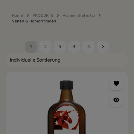
Home
PRODUKTE
Arzneimittel & Co
Venen & Hämorrhoiden
1
2
3
4
5
Seite
Seite
Seite
Seite
Seite