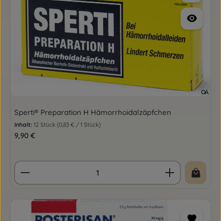
Sperti® Preparation H Hämorrhoidalzäpfchen
Inhalt:
12 Stück
(0,83 € / 1 Stück)
Regulärer Preis:
9,90 €
Produkt Anzahl: Gib den gewünschten Wert ein o