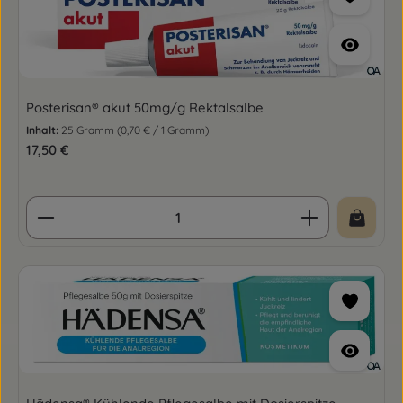
Posterisan® akut 50mg/g Rektalsalbe
Inhalt:
25 Gramm
(0,70 € / 1 Gramm)
Regulärer Preis:
17,50 €
Produkt Anzahl: Gib den gewünschten Wert ein o