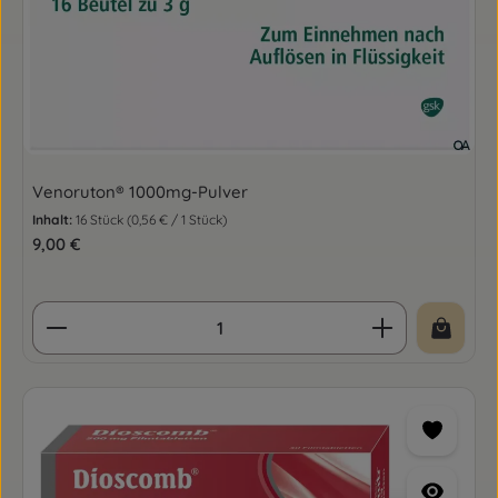
Venoruton® 1000mg-Pulver
Inhalt:
16 Stück
(0,56 € / 1 Stück)
Regulärer Preis:
9,00 €
Produkt Anzahl: Gib den gewünschten Wert ein o