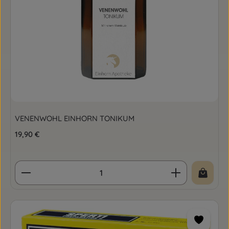
VENENWOHL EINHORN TONIKUM
Regulärer Preis:
19,90 €
Produkt Anzahl: Gib den gewünschten Wert ein o