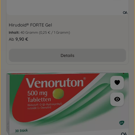
Hirudoid® FORTE Gel
Inhalt:
40 Gramm
(0,25 € / 1 Gramm)
Regulärer Preis:
9,90 €
Ab
Details