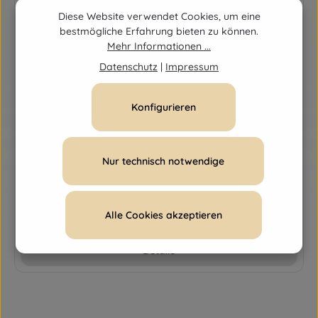
Diese Website verwendet Cookies, um eine
bestmögliche Erfahrung bieten zu können.
Mehr Informationen ...
Datenschutz
|
Impressum
Konfigurieren
Nur technisch notwendige
SonnenMoor Kälbermoor flüssig
Regulärer Preis:
36,95 €
Alle Cookies akzeptieren
Details