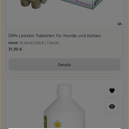
DRN Linkskin Tabletten für Hunde und Katzen
Inhalt:
32 Stück
(1,00 € / 1 Stück)
Regulärer Preis:
31,90 €
Details