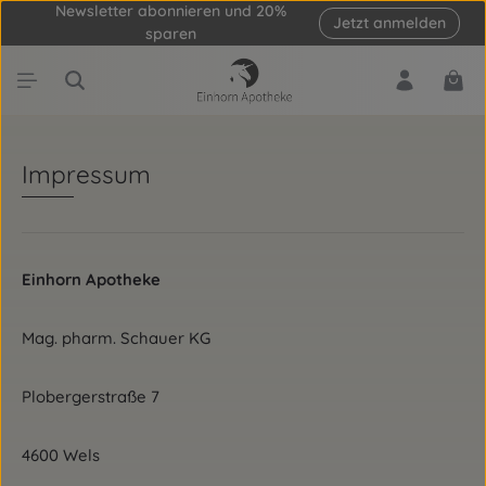
Newsletter abonnieren und 20%
Jetzt anmelden
Zum Hauptinhalt springen
sparen
Ware
Impressum
Einhorn Apotheke
Mag. pharm. Schauer KG
Plobergerstraße 7
4600 Wels