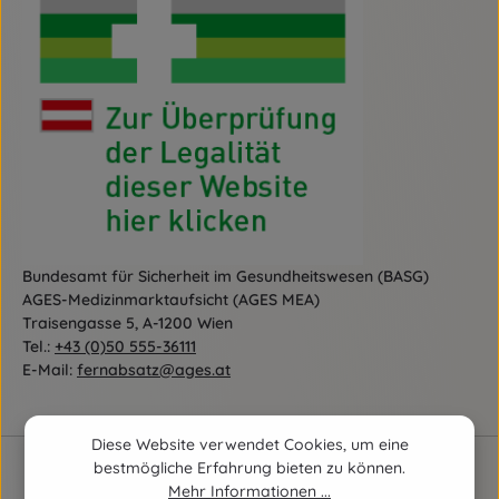
Bundesamt für Sicherheit im Gesundheitswesen (BASG)
AGES-Medizinmarktaufsicht (AGES MEA)
Traisengasse 5, A-1200 Wien
Tel.:
+43 (0)50 555-36111
E-Mail:
fernabsatz@ages.at
Diese Website verwendet Cookies, um eine
bestmögliche Erfahrung bieten zu können.
Mehr Informationen ...