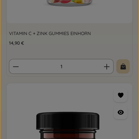
VITAMIN C + ZINK GUMMIES EINHORN
Regulärer Preis:
14,90 €
Produkt Anzahl: Gib den gewünschten Wert ein o