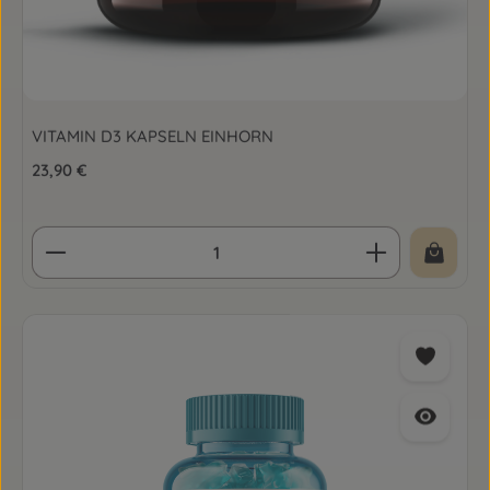
VITAMIN D3 KAPSELN EINHORN
Regulärer Preis:
23,90 €
Produkt Anzahl: Gib den gewünschten Wert ein o