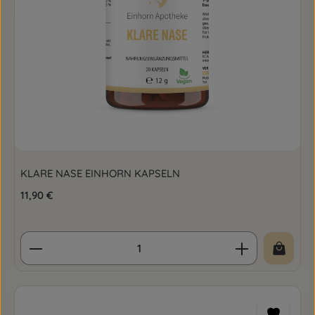
KLARE NASE EINHORN KAPSELN
Regulärer Preis:
11,90 €
Produkt Anzahl: Gib den gewünschten Wert ein o