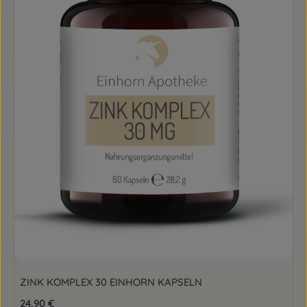
ZINK KOMPLEX 30 EINHORN KAPSELN
Regulärer Preis:
24,90 €