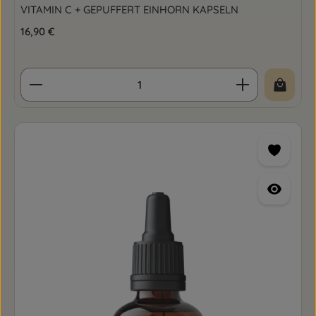
VITAMIN C + GEPUFFERT EINHORN KAPSELN
Regulärer Preis:
16,90 €
Produkt Anzahl: Gib den gewünschten Wert ein o