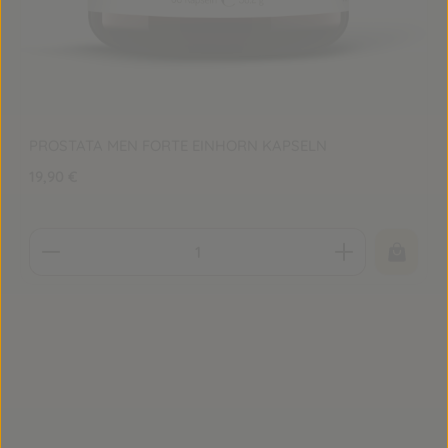
PROSTATA MEN FORTE EINHORN KAPSELN
Regulärer Preis:
19,90 €
Produkt Anzahl: Gib den gewünschten Wert ein o