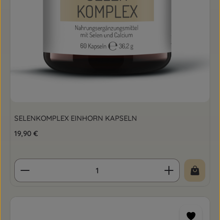
SELENKOMPLEX EINHORN KAPSELN
Regulärer Preis:
19,90 €
Produkt Anzahl: Gib den gewünschten Wert ein o