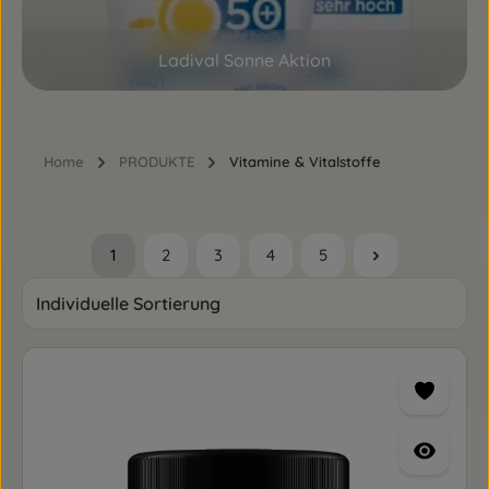
Ladival Sonne Aktion
Home
PRODUKTE
Vitamine & Vitalstoffe
1
2
3
4
5
Seite
Seite
Seite
Seite
Seite