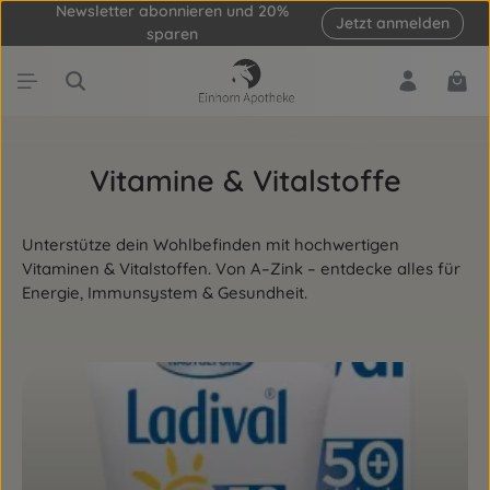
Newsletter abonnieren und 20%
Jetzt anmelden
Zum Hauptinhalt springen
sparen
Ware
Vitamine & Vitalstoffe
Unterstütze dein Wohlbefinden mit hochwertigen
Vitaminen & Vitalstoffen. Von A–Zink – entdecke alles für
Energie, Immunsystem & Gesundheit.
Kategoriegalerie überspringen