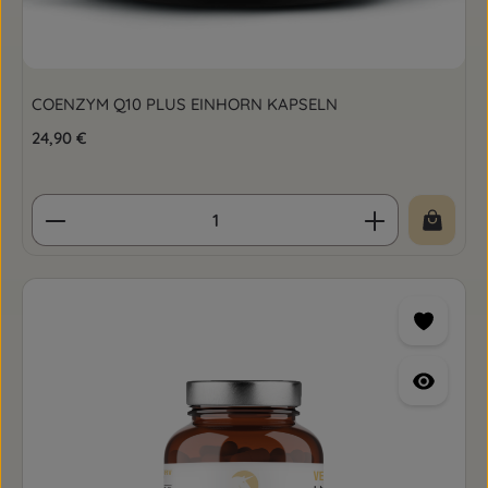
COENZYM Q10 PLUS EINHORN KAPSELN
Regulärer Preis:
24,90 €
Produkt Anzahl: Gib den gewünschten Wert ein o