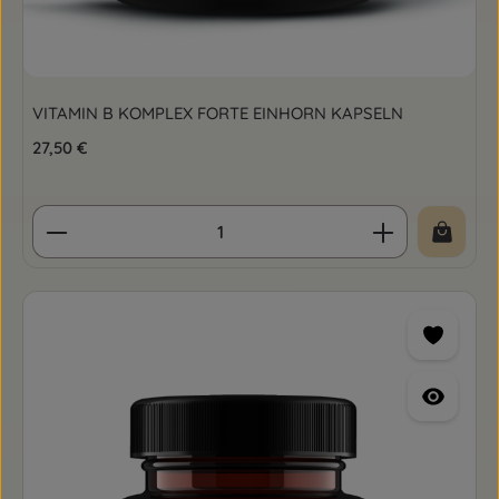
VITAMIN B KOMPLEX FORTE EINHORN KAPSELN
Regulärer Preis:
27,50 €
Produkt Anzahl: Gib den gewünschten Wert ein o