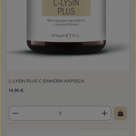
L-LYSIN PLUS C EINHORN KAPSELN
Regulärer Preis:
14,90 €
Produkt Anzahl: Gib den gewünschten Wert ein o