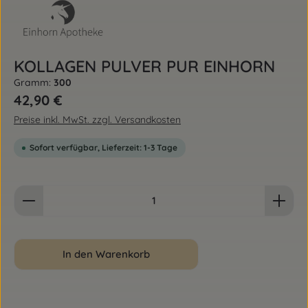
KOLLAGEN PULVER PUR EINHORN
Gramm:
300
Regulärer Preis:
42,90 €
Preise inkl. MwSt. zzgl. Versandkosten
Sofort verfügbar, Lieferzeit: 1-3 Tage
Produkt Anzahl: Gib den gewünschten Wert ein od
In den Warenkorb