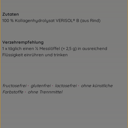
Zutaten
100 % Kollagenhydrolysat VERISOL® B (aus Rind)
Verzehrempfehlung
1 x täglich einen ½ Messlöffel (= 2,5 g) in ausreichend
Flüssigkeit einrühren und trinken
fructosefrei
glutenfre
i
lactosefrei
ohne künstliche
·
·
·
Farbstoffe
ohne Trennmittel
·