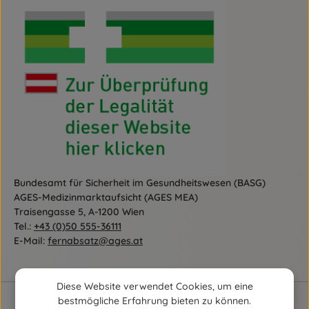
Bundesamt für Sicherheit im Gesundheitswesen (BASG)
AGES-Medizinmarktaufsicht (AGES MEA)
Traisengasse 5, A-1200 Wien
Tel.:
+43 (0)50 555-36111
E-Mail:
fernabsatz@ages.at
Diese Website verwendet Cookies, um eine
bestmögliche Erfahrung bieten zu können.