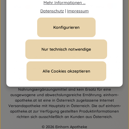
Mehr Informationen ...
Datenschutz
|
Impressum
Konfigurieren
Vertrag widerrufen
Nur technisch notwendige
Alle Preise inkl. gesetzl. Mehrwertsteuer zzgl.
Versandkosten
und
ggf. Nachnahmegebühren, wenn nicht anders angegeben. Alle
bei einhorn-apotheke.at angebotenen Arzneimittel werden von
Alle Cookies akzeptieren
Österreich versendet und sind dort zugelassen. Über Wirkung
und mögliche unerwünschte Wirkungen informieren
Gebrauchsinformation, Arzt oder Apotheker.
Nahrungsergänzungsmittel sind kein Ersatz für eine
ausgewogene und abwechslungsreiche Ernährung. einhorn-
apotheke.at ist eine in Österreich zugelassene Internet
Versandapotheke mit Hauptsitz in Österreich. Die auf einhorn-
apotheke.at zur Verfügung gestellten Produktinformationen
richten sich ausschließlich an Kunden aus Österreich.
© 2026 Einhorn Apotheke