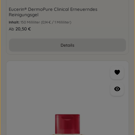
Eucerin® DermoPure Clinical Erneuerndes
Reinigungsgel
Inhalt:
150 Milliliter
(0,14 € / 1 Milliliter)
Regulärer Preis:
20,50 €
Ab
Details