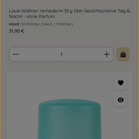
Louis Widmer remederm Dry Skin Gesichtscreme Tag &
Nacht - ohne Parfum
Inhalt:
50 Milliliter
(0,64 € / 1 Milliliter)
Regulärer Preis:
31,90 €
Produkt Anzahl: Gib den gewünschten Wert ein o