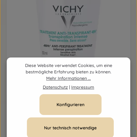
Diese Website verwendet Cookies, um eine
bestmögliche Erfahrung bieten zu können.
Mehr Informationen ...
Datenschutz
|
Impressum
Konfigurieren
VICHY Deo Roll-On Anti-Transpirant 48h
Inhalt:
50 Milliliter
(0,28 € / 1 Milliliter)
Regulärer Preis:
14,00 €
Nur technisch notwendige