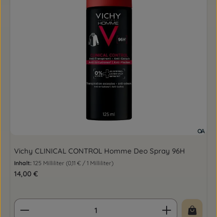
Vichy CLINICAL CONTROL Homme Deo Spray 96H
Inhalt:
125 Milliliter
(0,11 € / 1 Milliliter)
Regulärer Preis:
14,00 €
Produkt Anzahl: Gib den gewünschten Wert ein o