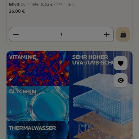
Inhalt:
50 Milliliter
(0,52 € / 1 Milliliter)
Regulärer Preis:
26,00 €
Produkt Anzahl: Gib den gewünschten Wert ein o