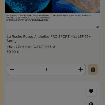
La Roche Posay Anthelios PRO SPORT Mist LSF 50+
Spray
Inhalt:
200 Milliliter
(0,15 € / 1 Milliliter)
Regulärer Preis:
30,90 €
Produkt Anzahl: Gib den gewünschten Wert ein o