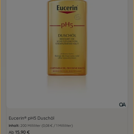
Eucerin® pH5 Duschöl
Inhalt:
200 Milliliter
(0,08 € / 1 Milliliter)
Regulärer Preis:
15,90 €
Ab