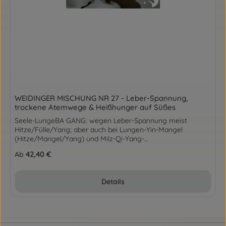
WEIDINGER MISCHUNG NR 27 - Leber-Spannung,
trockene Atemwege & Heißhunger auf Süßes
Seele-LungeBA GANG: wegen Leber-Spannung meist
Hitze/Fülle/Yang; aber auch bei Lungen-Yin-Mangel
(Hitze/Mangel/Yang) und Milz-Qi-Yang-
Mangel(Kälte/Mangel/Yin)Zusammensetzung BAI HEBulbus
Regulärer Preis:
42,40 €
Ab
Lilii30,00%BAI SHAO YAORx. Paeoniae
Lactiflorae25,00% SUAN ZAO RENSemen Zizyphi
Spinosae5,00%E ZHURhiz. Curcumae Zedoaria10,00%MU
Details
XIANGRx. Saussureae/Aucklandiae10,00%LAI FU ZISemen
Raphani10,00%DA ZAOFructus Jujubae5,00%GAN CAORadix
Glycyrrhizae5,00%m.f. 100 GrammAnwendungGranulat mit
frischem Ingwer 2-3 x täglich 3 Grammsiehe: TCM BUCH -
Der Goldene Weg der Mitte, Seite 311