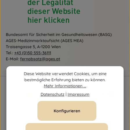
Bundesamt für Sicherheit im Gesundheitswesen (BASG)
AGES-Medizinmarktaufsicht (AGES MEA)
Traisengasse 5, A-1200 Wien
Tel.:
+43 (0)50 555-36111
E-Mail:
fernabsatz@ages.at
Diese Website verwendet Cookies, um eine
bestmögliche Erfahrung bieten zu können.
Mehr Informationen ...
Datenschutz
|
Impressum
Konfigurieren