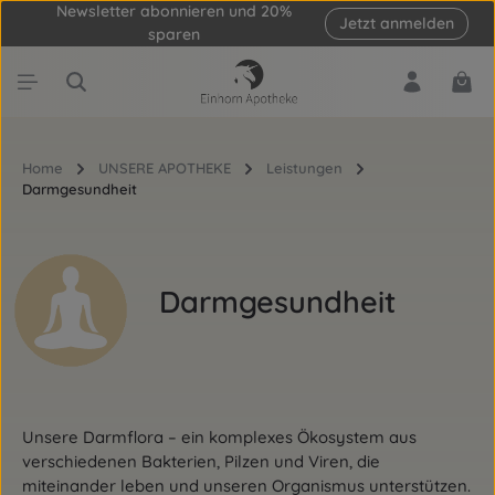
Newsletter abonnieren und 20%
Jetzt anmelden
Zum Hauptinhalt springen
sparen
Ware
Home
UNSERE APOTHEKE
Leistungen
Darmgesundheit
Darmgesundheit
Unsere Darmflora – ein komplexes Ökosystem aus
verschiedenen Bakterien, Pilzen und Viren, die
miteinander leben und unseren Organismus unterstützen.