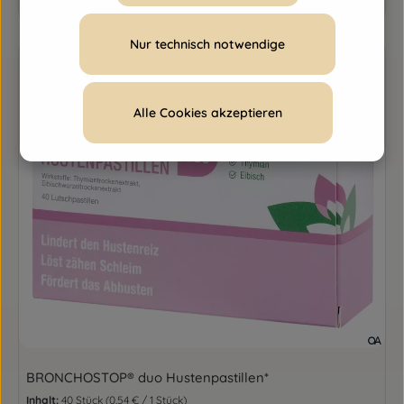
Nur technisch notwendige
Alle Cookies akzeptieren
BRONCHOSTOP® duo Hustenpastillen*
Inhalt:
40 Stück
(0,54 € / 1 Stück)