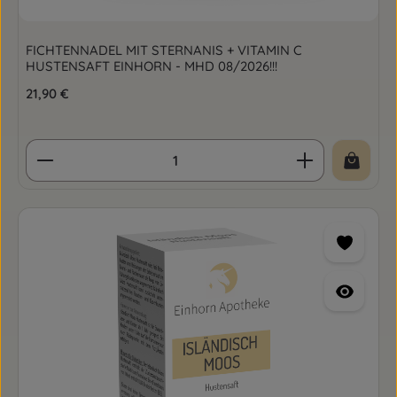
FICHTENNADEL MIT STERNANIS + VITAMIN C
HUSTENSAFT EINHORN - MHD 08/2026!!!
Regulärer Preis:
21,90 €
Produkt Anzahl: Gib den gewünschten Wert ein o