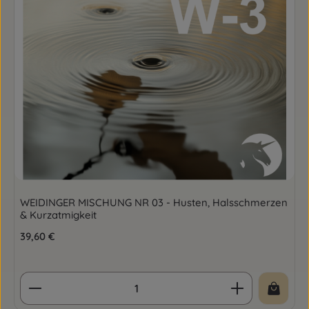
WEIDINGER MISCHUNG NR 03 - Husten, Halsschmerzen
& Kurzatmigkeit
Regulärer Preis:
39,60 €
Produkt Anzahl: Gib den gewünschten Wert ein o