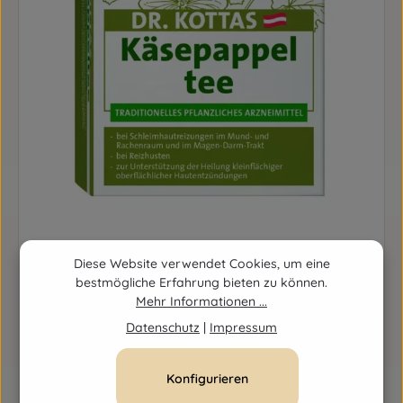
Diese Website verwendet Cookies, um eine
bestmögliche Erfahrung bieten zu können.
Dr. Kottas Käsepappeltee
Mehr Informationen ...
Inhalt:
20 Stück
(0,27 € / 1 Stück)
Regulärer Preis:
5,30 €
Datenschutz
|
Impressum
Konfigurieren
Produkt Anzahl: Gib den gewünschten Wert ein o