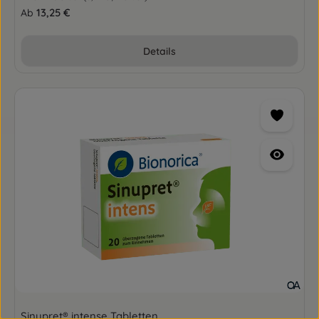
Regulärer Preis:
13,25 €
Ab
Details
Sinupret® intense Tabletten