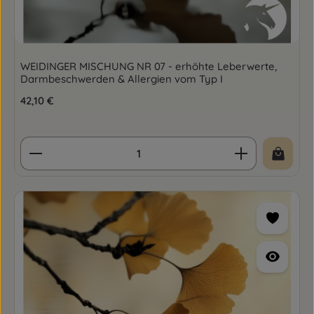
WEIDINGER MISCHUNG NR 07 - erhöhte Leberwerte,
Darmbeschwerden & Allergien vom Typ I
Regulärer Preis:
42,10 €
Produkt Anzahl: Gib den gewünschten Wert ein o