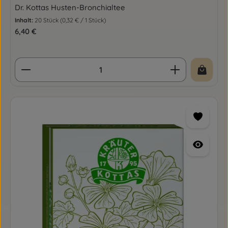
Dr. Kottas Husten-Bronchialtee
Inhalt:
20 Stück
(0,32 € / 1 Stück)
Regulärer Preis:
6,40 €
Produkt Anzahl: Gib den gewünschten Wert ein o