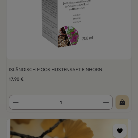
ISLÄNDISCH MOOS HUSTENSAFT EINHORN
Regulärer Preis:
17,90 €
Produkt Anzahl: Gib den gewünschten Wert ein o