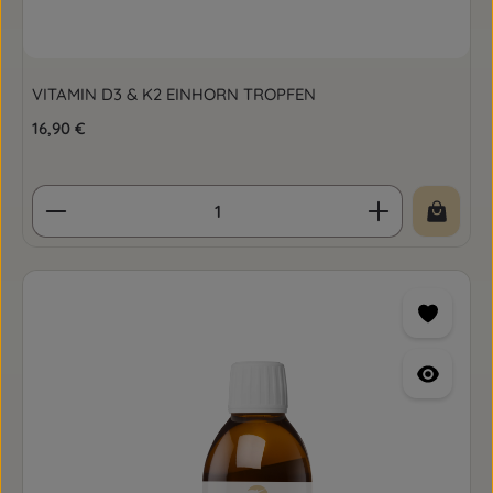
VITAMIN D3 & K2 EINHORN TROPFEN
Regulärer Preis:
16,90 €
Produkt Anzahl: Gib den gewünschten Wert ein o