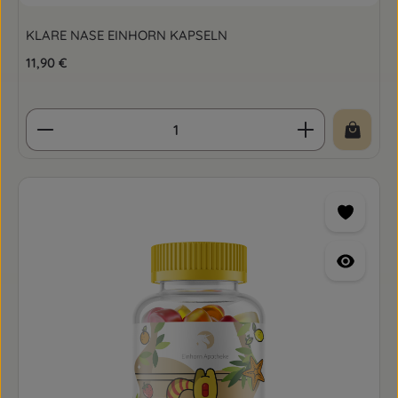
KLARE NASE EINHORN KAPSELN
Regulärer Preis:
11,90 €
Produkt Anzahl: Gib den gewünschten Wert ein o