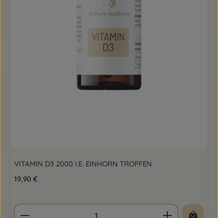
VITAMIN D3 2000 I.E. EINHORN TROPFEN
Regulärer Preis:
19,90 €
Produkt Anzahl: Gib den gewünschten Wert ein o