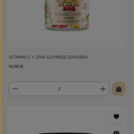
VITAMIN C + ZINK GUMMIES EINHORN
Regulärer Preis:
14,90 €
Produkt Anzahl: Gib den gewünschten Wert ein o