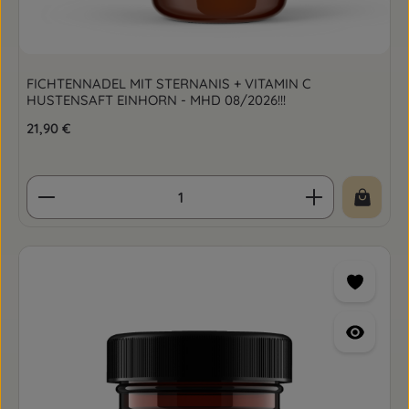
FICHTENNADEL MIT STERNANIS + VITAMIN C
HUSTENSAFT EINHORN - MHD 08/2026!!!
Regulärer Preis:
21,90 €
Produkt Anzahl: Gib den gewünschten Wert ein o