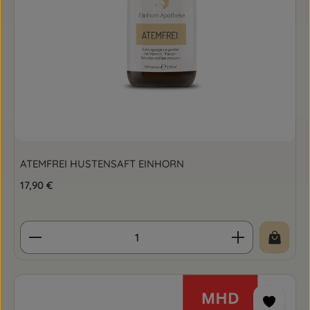
ATEMFREI HUSTENSAFT EINHORN
Regulärer Preis:
17,90 €
Produkt Anzahl: Gib den gewünschten Wert ein o