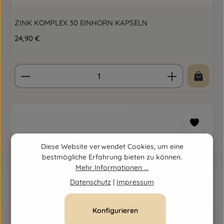
ZINK KOMPLEX 30 EINHORN KAPSELN
Regulärer Preis:
24,90 €
Produkt Anzahl: Gib den gewünschten Wert ein o
Diese Website verwendet Cookies, um eine
bestmögliche Erfahrung bieten zu können.
Mehr Informationen ...
Datenschutz
|
Impressum
Konfigurieren