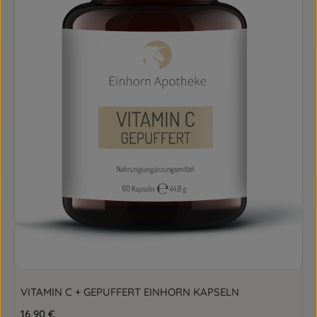
VITAMIN C + GEPUFFERT EINHORN KAPSELN
Regulärer Preis:
16,90 €