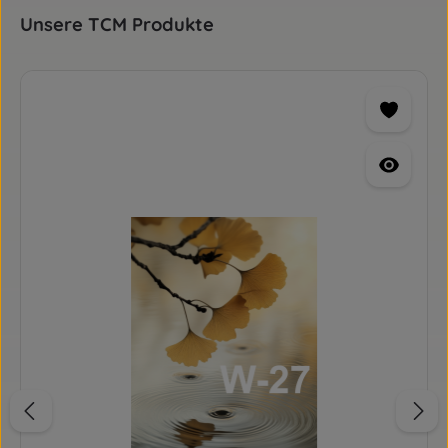
Produktgalerie überspringen
Unsere TCM Produkte