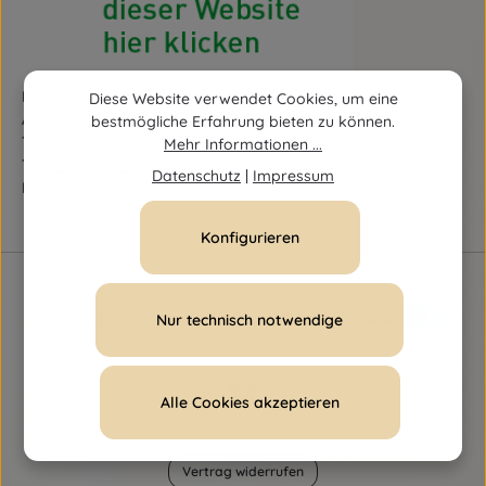
Bundesamt für Sicherheit im Gesundheitswesen (BASG)
Diese Website verwendet Cookies, um eine
AGES-Medizinmarktaufsicht (AGES MEA)
bestmögliche Erfahrung bieten zu können.
Traisengasse 5, A-1200 Wien
Mehr Informationen ...
Tel.:
+43 (0)50 555-36111
Datenschutz
|
Impressum
E-Mail:
fernabsatz@ages.at
Konfigurieren
Nur technisch notwendige
Alle Cookies akzeptieren
Vertrag widerrufen