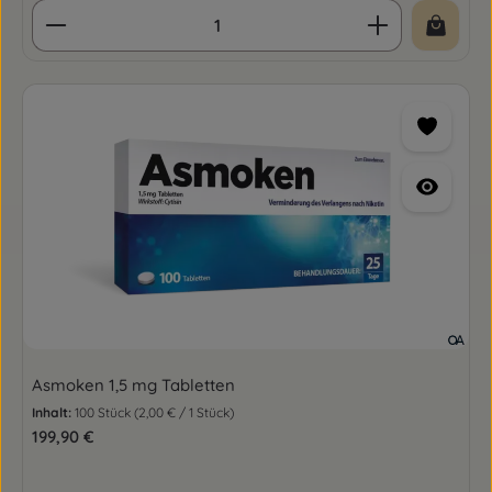
Produkt Anzahl: Gib den gewünschten Wert ein o
Asmoken 1,5 mg Tabletten
Inhalt:
100 Stück
(2,00 € / 1 Stück)
Regulärer Preis:
199,90 €