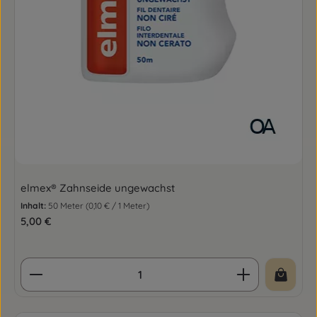
elmex® Zahnseide ungewachst
Inhalt:
50 Meter
(0,10 € / 1 Meter)
Regulärer Preis:
5,00 €
Produkt Anzahl: Gib den gewünschten Wert ein o