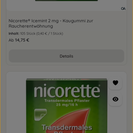
Nicorette® Icemint 2 mg - Kaugummi zur
Raucherentwöhnung
Inhalt:
105 Stück
(0,40 € / 1 Stück)
Regulärer Preis:
14,75 €
Ab
Details