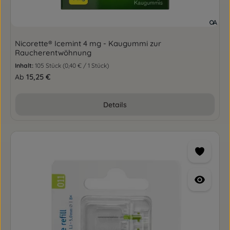
Nicorette® Icemint 4 mg - Kaugummi zur
Raucherentwöhnung
Inhalt:
105 Stück
(0,40 € / 1 Stück)
Regulärer Preis:
15,25 €
Ab
Details