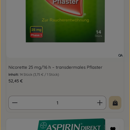
Nicorette 25 mg/16 h – transdermales Pflaster
Inhalt:
14 Stück
(3,75 € / 1 Stück)
Regulärer Preis:
52,45 €
Produkt Anzahl: Gib den gewünschten Wert ein o