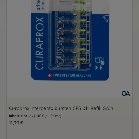
Curaprox Interdentalbürsten CPS 011 Refill Grün
Inhalt:
8 Stück
(1,46 € / 1 Stück)
Regulärer Preis:
11,70 €