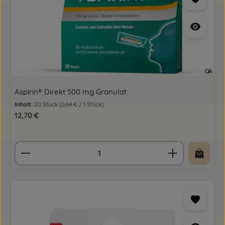
Aspirin® Direkt 500 mg Granulat
Inhalt:
20 Stück
(0,64 € / 1 Stück)
Regulärer Preis:
12,70 €
Produkt Anzahl: Gib den gewünschten Wert ein o