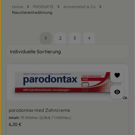
Home
PRODUKTE
Arzneimittel & Co
Raucherentwöhnung
1
2
3
Seite
Seite
Seite
parodontax med Zahncreme
Inhalt:
75 Milliliter
(0,08 € / 1 Milliliter)
Regulärer Preis:
6,20 €