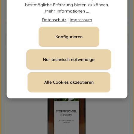
Regulärer Preis:
19,90 €
bestmögliche Erfahrung bieten zu können.
Mehr Informationen ...
Datenschutz
|
Impressum
Produkt Anzahl: Gib den gewünschten Wert ein o
Konfigurieren
Nur technisch notwendige
Alle Cookies akzeptieren