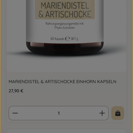
MARIENDISTEL & ARTISCHOCKE EINHORN KAPSELN
Regulärer Preis:
27,90 €
Produkt Anzahl: Gib den gewünschten Wert ein o