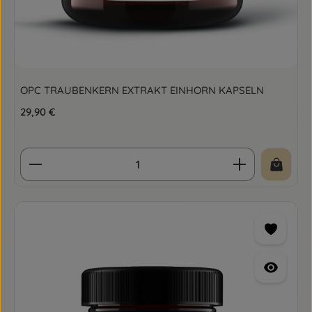
OPC TRAUBENKERN EXTRAKT EINHORN KAPSELN
Regulärer Preis:
29,90 €
Produkt Anzahl: Gib den gewünschten Wert ein o