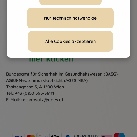
Nur technisch notwendige
Alle Cookies akzeptieren
Bundesamt für Sicherheit im Gesundheitswesen (BASG)
AGES-Medizinmarktaufsicht (AGES MEA)
Traisengasse 5, A-1200 Wien
Tel.:
+43 (0)50 555-36111
E-Mail:
fernabsatz@ages.at