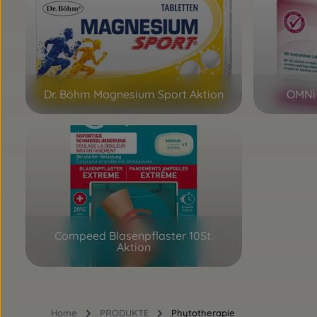
Dr. Böhm Magnesium Sport Aktion
OMNi
Compeed Blasenpflaster 10St.
Aktion
Home
PRODUKTE
Phytotherapie