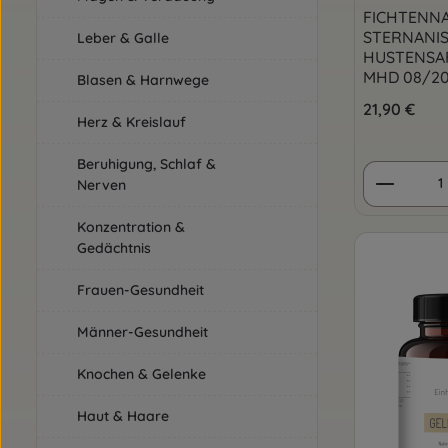
FICHTENNA
STERNANIS
Leber & Galle
HUSTENSAF
MHD 08/202
Blasen & Harnwege
Regulärer Pre
21,90 €
Herz & Kreislauf
Beruhigung, Schlaf &
Produkt
Nerven
Konzentration &
Gedächtnis
Frauen-Gesundheit
Männer-Gesundheit
Knochen & Gelenke
Haut & Haare