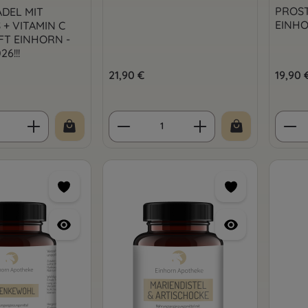
PROST
DEL MIT
EINH
 + VITAMIN C
T EINHORN -
6!!!
is:
Regulärer Preis:
21,90 €
Regulär
19,90 
 Anzahl: Gib den gewünschten Wert ein 
Produkt Anzahl: Gib den 
Prod