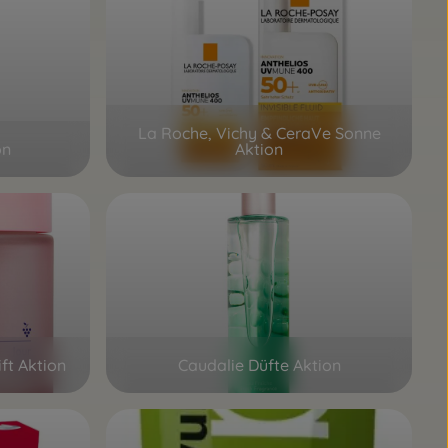
La Roche, Vichy & CeraVe Sonne
on
Aktion
ft Aktion
Caudalie Düfte Aktion