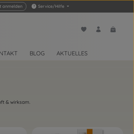
zt anmelden
Service/Hilfe
Du hast 0 Produkte auf 
Warenkorb 
NTAKT
BLOG
AKTUELLES
nft & wirksam.