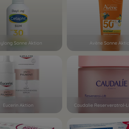
ylong Sonne Aktion
Avène Sonne Akti
Eucerin Aktion
Caudalie Reserveratrol-Li