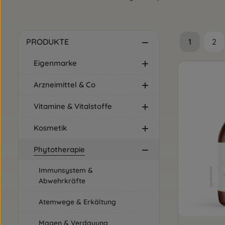
1
2
PRODUKTE
Seite
Sei
Eigenmarke
Arzneimittel & Co
Vitamine & Vitalstoffe
Kosmetik
Phytotherapie
Immunsystem &
Abwehrkräfte
Atemwege & Erkältung
Magen & Verdauung