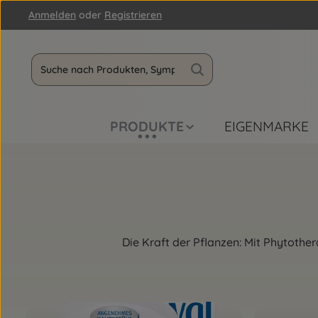
Anmelden
oder
Registrieren
m Hauptinhalt springen
Zur Suche springen
Zur Hauptnavigation springen
PRODUKTE
EIGENMARKE
Die Kraft der Pflanzen: Mit Phytother
Kategoriegalerie überspringen