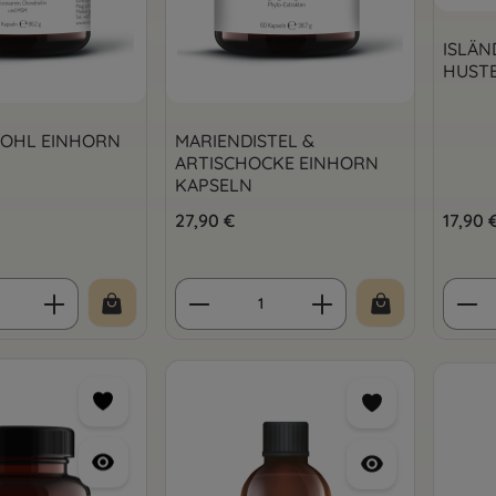
ISLÄN
HUST
OHL EINHORN
MARIENDISTEL &
ARTISCHOCKE EINHORN
KAPSELN
is:
Regulärer Preis:
27,90 €
Regulär
17,90 
 Anzahl: Gib den gewünschten Wert ein 
Produkt Anzahl: Gib den 
Prod