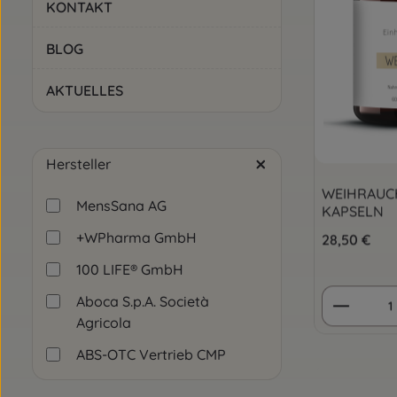
KONTAKT
BLOG
AKTUELLES
Hersteller
WEIHRAUC
MensSana AG
KAPSELN
+WPharma GmbH
Regulärer Pre
28,50 €
100 LIFE® GmbH
Produkt
Aboca S.p.A. Società
Agricola
ABS-OTC Vertrieb CMP
GmbH