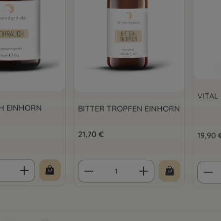
VITAL
H EINHORN
BITTER TROPFEN EINHORN
is:
Regulärer Preis:
21,70 €
Regulär
19,90 
 Anzahl: Gib den gewünschten Wert ein 
Produkt Anzahl: Gib den 
Prod