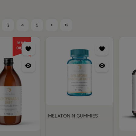
3
4
5
te
Seite
Seite
Seite
MELATONIN GUMMIES