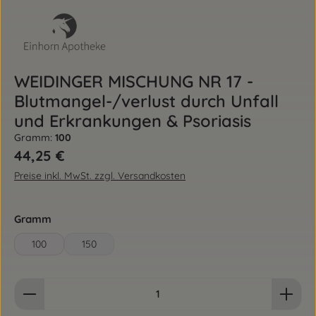
WEIDINGER MISCHUNG NR 17 -
Blutmangel-/verlust durch Unfall
und Erkrankungen & Psoriasis
Gramm:
100
Regulärer Preis:
44,25 €
Preise inkl. MwSt. zzgl. Versandkosten
auswählen
Gramm
100
150
Produkt Anzahl: Gib den gewünschten Wert ein od