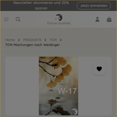
Newsletter abonnieren und 20%
Jetzt anmelden
Zum Hauptinhalt springen
sparen
Ware
Home
PRODUKTE
TCM
TCM-Mischungen nach Weidinger
Bildergalerie überspringen