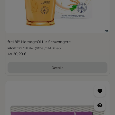
frei öl® MassageÖl für Schwangere
Inhalt:
125 Milliliter
(0,17 € / 1 Milliliter)
Regulärer Preis:
20,90 €
Ab
Details