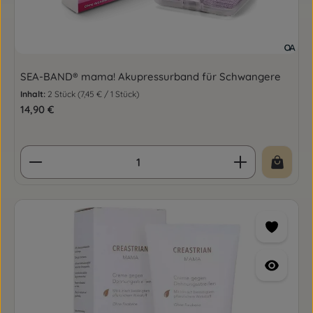
SEA-BAND® mama! Akupressurband für Schwangere
Inhalt:
2 Stück
(7,45 € / 1 Stück)
Regulärer Preis:
14,90 €
Produkt Anzahl: Gib den gewünschten Wert ein o