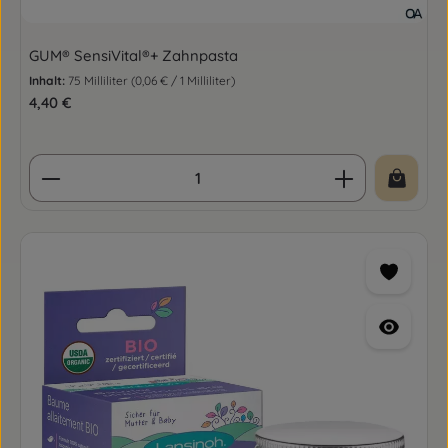
GUM® SensiVital®+ Zahnpasta
Inhalt:
75 Milliliter
(0,06 € / 1 Milliliter)
Regulärer Preis:
4,40 €
Produkt Anzahl: Gib den gewünschten Wert ein o