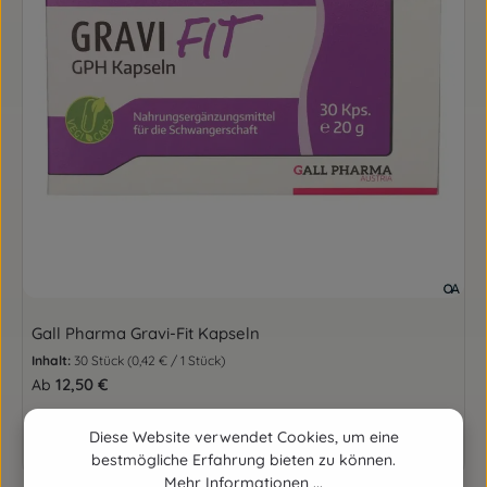
Gall Pharma Gravi-Fit Kapseln
Inhalt:
30 Stück
(0,42 € / 1 Stück)
Regulärer Preis:
12,50 €
Ab
Diese Website verwendet Cookies, um eine
Details
bestmögliche Erfahrung bieten zu können.
Mehr Informationen ...