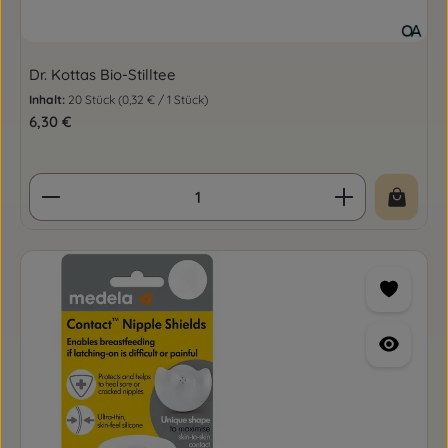
Dr. Kottas Bio-Stilltee
Inhalt:
20 Stück
(0,32 € / 1 Stück)
Regulärer Preis:
6,30 €
Produkt Anzahl: Gib den gewünschten Wert ein o