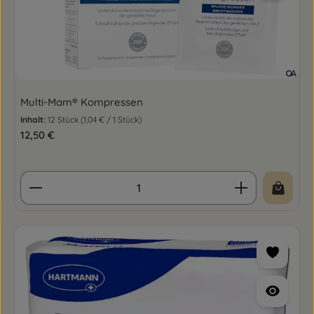
Multi-Mam® Kompressen
Inhalt:
12 Stück
(1,04 € / 1 Stück)
Regulärer Preis:
12,50 €
Produkt Anzahl: Gib den gewünschten Wert ein o