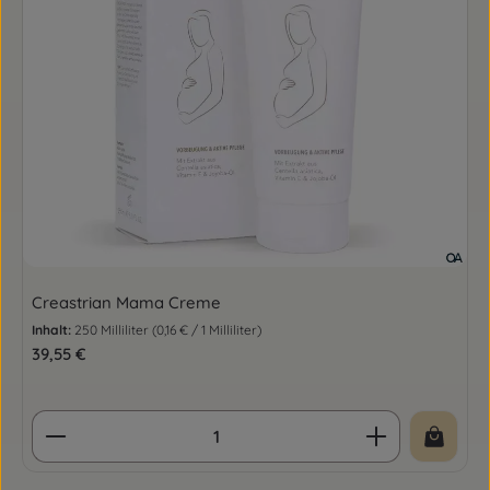
Creastrian Mama Creme
Inhalt:
250 Milliliter
(0,16 € / 1 Milliliter)
Regulärer Preis:
39,55 €
Produkt Anzahl: Gib den gewünschten Wert ein o