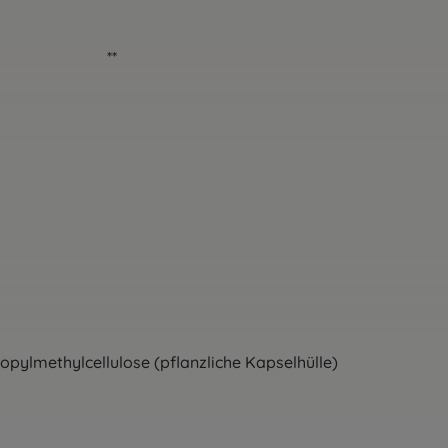
500mg **
ylmethylcellulose (pflanzliche Kapselhülle)