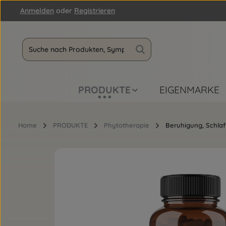
Anmelden
oder
Registrieren
m Hauptinhalt springen
Zur Suche springen
Zur Hauptnavigation springen
PRODUKTE
EIGENMARKE
Home
PRODUKTE
Phytotherapie
Beruhigung, Schla
Bildergalerie überspringen