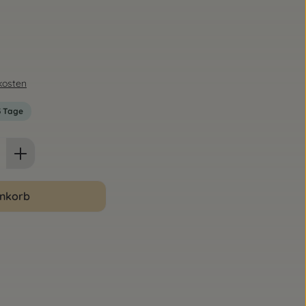
dkosten
-3 Tage
ib den gewünschten Wert ein oder benut
enkorb