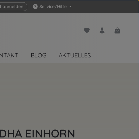
zt anmelden
Service/Hilfe
Du hast 0 Produkte auf 
Warenkorb 
NTAKT
BLOG
AKTUELLES
DHA EINHORN