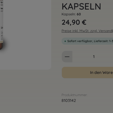
KAPSELN
Kapseln:
60
Regulärer Preis:
24,90 €
Preise inkl. MwSt. zzgl. Versan
Sofort verfügbar, Lieferzeit: 1
Produkt Anzahl: G
In den War
Produktnummer:
8103142