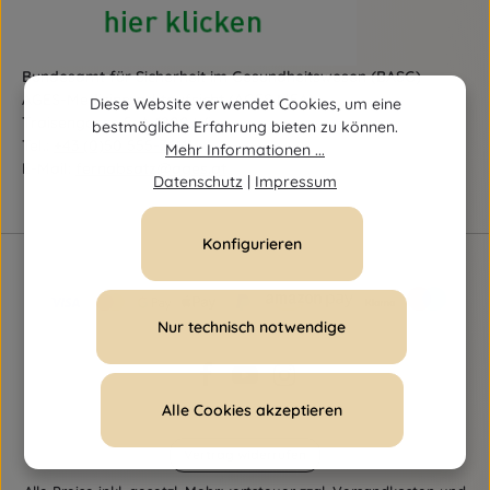
Bundesamt für Sicherheit im Gesundheitswesen (BASG)
AGES-Medizinmarktaufsicht (AGES MEA)
Diese Website verwendet Cookies, um eine
Traisengasse 5, A-1200 Wien
bestmögliche Erfahrung bieten zu können.
Tel.:
+43 (0)50 555-36111
Mehr Informationen ...
E-Mail:
fernabsatz@ages.at
Datenschutz
|
Impressum
Konfigurieren
Nur technisch notwendige
Alle Cookies akzeptieren
Vertrag widerrufen