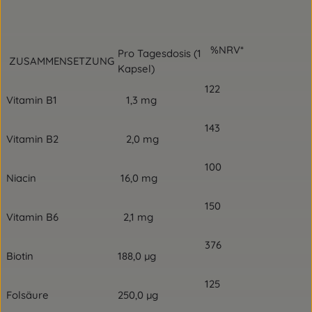
%NRV*
Pro Tagesdosis (1
ZUSAMMENSETZUNG
Kapsel)
122
Vitamin B1
1,3 mg
143
Vitamin B2
2,0 mg
100
Niacin
16,0 mg
150
Vitamin B6
2,1 mg
376
Biotin
188,0 µg
125
Folsäure
250,0 µg