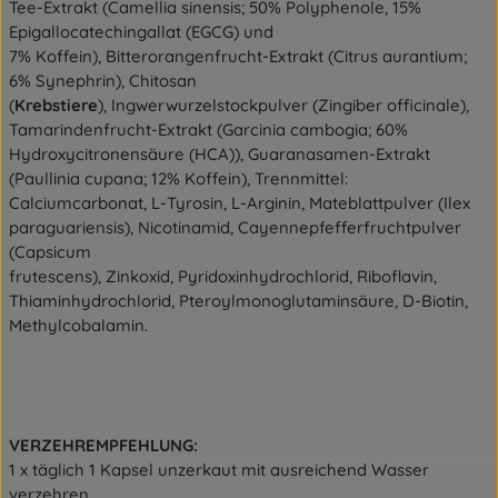
Tee-Extrakt (Camellia sinensis; 50% Polyphenole, 15%
Epigallocatechingallat (EGCG) und
7% Koffein), Bitterorangenfrucht-Extrakt (Citrus aurantium;
6% Synephrin), Chitosan
(
Krebstiere
), Ingwerwurzelstockpulver (Zingiber officinale),
Tamarindenfrucht-Extrakt (Garcinia cambogia; 60%
Hydroxycitronensäure (HCA)), Guaranasamen-Extrakt
(Paullinia cupana; 12% Koffein), Trennmittel:
Calciumcarbonat, L-Tyrosin, L-Arginin, Mateblattpulver (Ilex
paraguariensis), Nicotinamid, Cayennepfefferfruchtpulver
(Capsicum
frutescens), Zinkoxid, Pyridoxinhydrochlorid, Riboflavin,
Thiaminhydrochlorid, Pteroylmonoglutaminsäure, D-Biotin,
Methylcobalamin.
VERZEHREMPFEHLUNG:
1 x täglich 1 Kapsel unzerkaut mit ausreichend Wasser
verzehren.