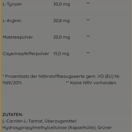
L-Tyrosin
30,0 mg
**
L-Arginin
20,8 mg
**
Mateteepulver
20,0 mg
**
Cayennepfefferpulver
15,0 mg
**
* Prozentsatz der Nährstoffbezugswerte gem. VO (EU) Nr.
1169/2011. ** Keine NRV vorhanden.
ZUTATEN:
L-Carnitin-L-Tartrat, Überzugsmittel:
Hydroxypropylmethylcellulose (Kapselhülle), Grüner