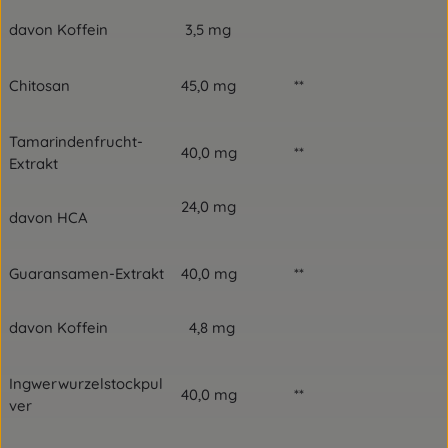
davon Koffein
3,5 mg
Chitosan
45,0 mg
**
Tamarindenfrucht-
40,0 mg
**
Extrakt
24,0 mg
davon HCA
Guaransamen-Extrakt
40,0 mg
**
davon Koffein
4,8 mg
Ingwerwurzelstockpul
40,0 mg
**
ver