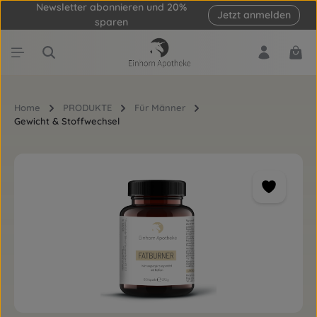
Newsletter abonnieren und 20%
Jetzt anmelden
Zum Hauptinhalt springen
sparen
Ware
Home
PRODUKTE
Für Männer
Gewicht & Stoffwechsel
Bildergalerie überspringen