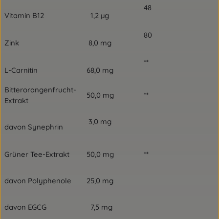
48
Vitamin B12
1,2 µg
80
Zink
8,0 mg
**
L-Carnitin
68,0 mg
Bitterorangenfrucht-
50,0 mg
**
Extrakt
3,0 mg
davon Synephrin
Grüner Tee-Extrakt
50,0 mg
**
davon Polyphenole
25,0 mg
davon EGCG
7,5 mg