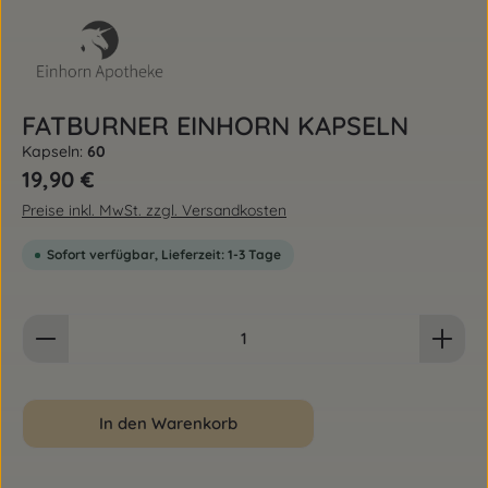
FATBURNER EINHORN KAPSELN
Kapseln:
60
Regulärer Preis:
19,90 €
Preise inkl. MwSt. zzgl. Versandkosten
Sofort verfügbar, Lieferzeit: 1-3 Tage
Produkt Anzahl: Gib den gewünschten Wert ein od
In den Warenkorb