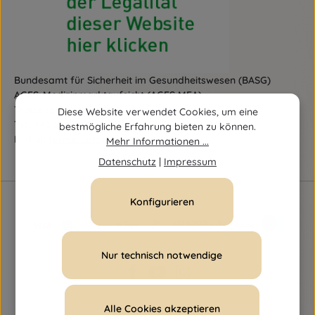
Bundesamt für Sicherheit im Gesundheitswesen (BASG)
AGES-Medizinmarktaufsicht (AGES MEA)
Traisengasse 5, A-1200 Wien
Diese Website verwendet Cookies, um eine
Tel.:
+43 (0)50 555-36111
bestmögliche Erfahrung bieten zu können.
E-Mail:
fernabsatz@ages.at
Mehr Informationen ...
Datenschutz
|
Impressum
Konfigurieren
Nur technisch notwendige
Alle Cookies akzeptieren