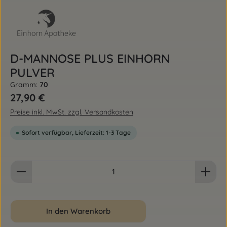
D-MANNOSE PLUS EINHORN
PULVER
Gramm:
70
Regulärer Preis:
27,90 €
Preise inkl. MwSt. zzgl. Versandkosten
Sofort verfügbar, Lieferzeit: 1-3 Tage
Produkt Anzahl: Gib den gewünschten Wert ein od
In den Warenkorb