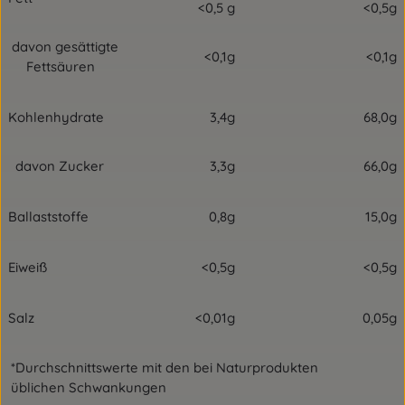
<0,5 g
<0,5g
davon gesättigte
<0,1g
<0,1g
Fettsäuren
Kohlenhydrate
3,4g
68,0g
davon Zucker
3,3g
66,0g
Ballaststoffe
0,8g
15,0g
Eiweiß
<0,5g
<0,5g
Salz
<0,01g
0,05g
*Durchschnittswerte mit den bei Naturprodukten
üblichen Schwankungen