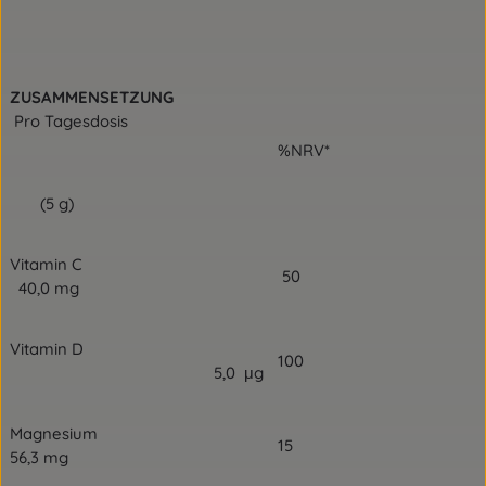
ZUSAMMENSETZUNG
Pro Tagesdosis
%NRV*
(5 g)
Vitamin C
50
40,0 mg
Vitamin D
100
5,0 μg
Magnesium
15
56,3 mg