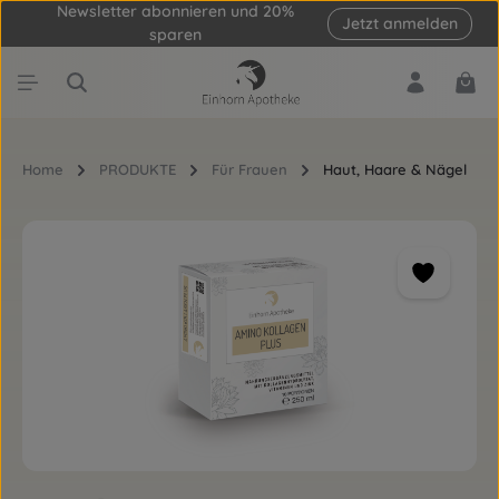
Newsletter abonnieren und 20%
Jetzt anmelden
Zum Hauptinhalt springen
sparen
Ware
Home
PRODUKTE
Für Frauen
Haut, Haare & Nägel
Bildergalerie überspringen