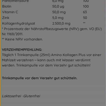
Pantothensäure
6,0 mg
100
Biotin
50,0 µg
100
Vitamin C
50,0 mg
63
Zink
5,0 mg
50
Kollagenhydrolysat
2.500,0 mg
**
* Prozentsatz der Nährstoffbezugswerte (NRV) gem. VO (EU)
Nr. 1169/2011.
** Keine NRV vorhanden.
VERZEHREMPFEHLUNG:
Täglich 1 Trinkampulle (25ml) Amino Kollagen Plus vor einer
Mahlzeit verzehren ‒ kann auch mit Wasser verdünnt
werden. Trinkampulle vor dem Verzehr gut schütteln!
Trinkampulle vor dem Verzehr gut schütteln.
Laktosefrei · Glutenfrei