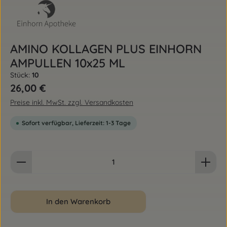
AMINO KOLLAGEN PLUS EINHORN
AMPULLEN 10x25 ML
Stück:
10
Regulärer Preis:
26,00 €
Preise inkl. MwSt. zzgl. Versandkosten
Sofort verfügbar, Lieferzeit: 1-3 Tage
Produkt Anzahl: Gib den gewünschten Wert ein od
In den Warenkorb