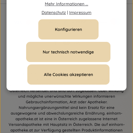
Mehr Informationen ...
Datenschutz
|
Impressum
Konfigurieren
Nur technisch notwendige
Vertrag widerrufen
Alle Preise inkl. gesetzl. Mehrwertsteuer zzgl.
Versandkosten
und
Alle Cookies akzeptieren
ggf. Nachnahmegebühren, wenn nicht anders angegeben. Alle
bei einhorn-apotheke.at angebotenen Arzneimittel werden von
Österreich versendet und sind dort zugelassen. Über Wirkung
und mögliche unerwünschte Wirkungen informieren
Gebrauchsinformation, Arzt oder Apotheker.
Nahrungsergänzungsmittel sind kein Ersatz für eine
ausgewogene und abwechslungsreiche Ernährung. einhorn-
apotheke.at ist eine in Österreich zugelassene Internet
Versandapotheke mit Hauptsitz in Österreich. Die auf einhorn-
apotheke.at zur Verfügung gestellten Produktinformationen