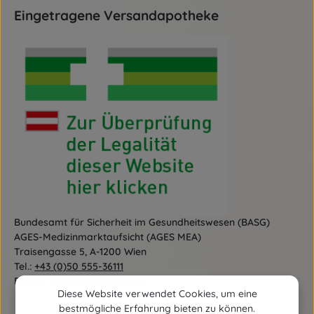
Eingetragene Versandapotheke
Bundesamt für Sicherheit im Gesundheitswesen (BASG)
AGES-Medizinmarktaufsicht (AGES MEA)
Traisengasse 5, A-1200 Wien
Tel.:
+43 (0)50 555-36111
E-Mail:
fernabsatz@ages.at
Diese Website verwendet Cookies, um eine
bestmögliche Erfahrung bieten zu können.