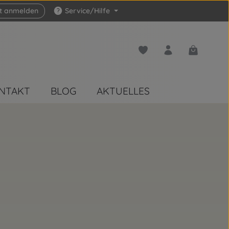
zt anmelden
Service/Hilfe
Du hast 0 Produkte auf 
Warenkorb 
NTAKT
BLOG
AKTUELLES