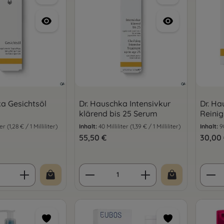
ka Gesichtsöl
Dr. Hauschka Intensivkur
Dr. H
klärend bis 25 Serum
Reini
iter
(1,28 € / 1 Milliliter)
Inhalt:
40 Milliliter
(1,39 € / 1 Milliliter)
Inhalt:
9
is:
Regulärer Preis:
55,50 €
Regulär
30,00
 Anzahl: Gib den gewünschten Wert ein 
Produkt Anzahl: Gib den 
Prod