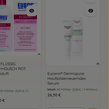
 FLÜSSIG
H+DUSCH ROT
eduft
Eucerin® Dermopure
Hautbilderneuerndes
Serum
Inhalt:
40 Milliliter
(0,66 € / 1 Milliliter)
00 Milliliter
(0,05 € / 1
Regulärer Preis:
26,50 €
er Preis:
0 €