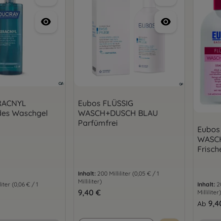
RACNYL
Eubos FLÜSSIG
es Waschgel
WASCH+DUSCH BLAU
Parfümfrei
Eubos
WASC
Frisch
Inhalt:
200 Milliliter
(0,05 € / 1
Milliliter)
liter
(0,06 € / 1
Inhalt:
2
Regulärer Preis:
9,40 €
Milliliter)
is:
Regulär
9,4
Ab