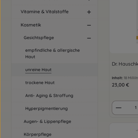
Vitamine & Vitalstoffe
Kosmetik
Gesichtspflege
empfindliche & allergische
Haut
Dr. Hausch
unreine Haut
Inhalt:
18 Millil
trockene Haut
Regulärer Pre
23,00 €
Anti- Aging & Straffung
Produkt
Hyperpigmentierung
Augen- & Lippenpflege
Körperpflege