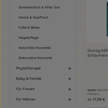
Sonnenschutz & After Sun
Haare & Kopfhaut
Füße & Beine
Nagelpflege
Natürliche Kosmetik
Ducray KE
Schäumend
Dekorative Kosmetik
Phytotherapie
Baby & Familie
Für Frauen
Inhalt:
400 Milli
Milliliter)
Regulärer Pre
17,90 €
Für Männer
Ab