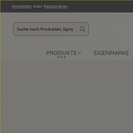
Anmelden
oder
Registrieren
m Hauptinhalt springen
Zur Suche springen
Zur Hauptnavigation springen
PRODUKTE
EIGENMARKE