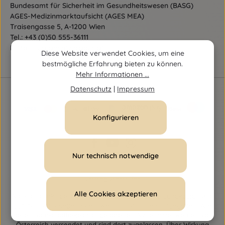
Bundesamt für Sicherheit im Gesundheitswesen (BASG)
AGES-Medizinmarktaufsicht (AGES MEA)
Traisengasse 5, A-1200 Wien
Tel.:
+43 (0)50 555-36111
E-Mail:
fernabsatz@ages.at
Diese Website verwendet Cookies, um eine
bestmögliche Erfahrung bieten zu können.
Mehr Informationen ...
Datenschutz
|
Impressum
Konfigurieren
Nur technisch notwendige
Vertrag widerrufen
Alle Cookies akzeptieren
Alle Preise inkl. gesetzl. Mehrwertsteuer zzgl.
Versandkosten
und
ggf. Nachnahmegebühren, wenn nicht anders angegeben. Alle
bei einhorn-apotheke.at angebotenen Arzneimittel werden von
Österreich versendet und sind dort zugelassen. Über Wirkung