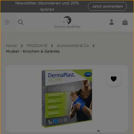
Newsletter abonnieren und 20%
Jetzt anmelden
Zum Hauptinhalt springen
sparen
Ware
Home
PRODUKTE
Arzneimittel & Co
Muskel - Knochen & Gelenke
Bildergalerie überspringen