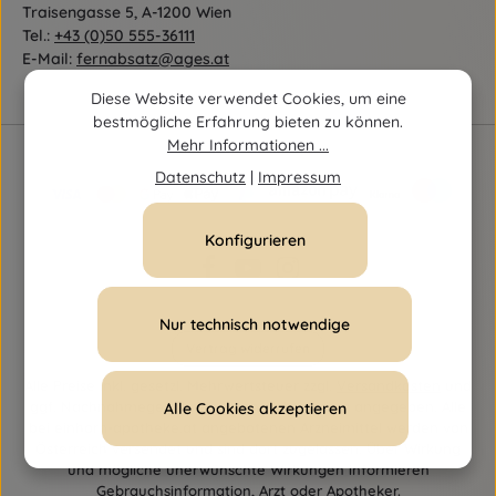
Traisengasse 5, A-1200 Wien
Tel.:
+43 (0)50 555-36111
E-Mail:
fernabsatz@ages.at
Diese Website verwendet Cookies, um eine
bestmögliche Erfahrung bieten zu können.
Mehr Informationen ...
Datenschutz
|
Impressum
Konfigurieren
Nur technisch notwendige
Vertrag widerrufen
Alle Preise inkl. gesetzl. Mehrwertsteuer zzgl.
Versandkosten
und
ggf. Nachnahmegebühren, wenn nicht anders angegeben. Alle
Alle Cookies akzeptieren
bei einhorn-apotheke.at angebotenen Arzneimittel werden von
Österreich versendet und sind dort zugelassen. Über Wirkung
und mögliche unerwünschte Wirkungen informieren
Gebrauchsinformation, Arzt oder Apotheker.