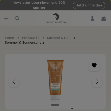
Newsletter abonnieren und 20%
Jetzt anmelden
Zum Hauptinhalt springen
sparen
Ware
Home
PRODUKTE
Saisonal & Neu
Sommer & Sonnenschutz
Bildergalerie überspringen