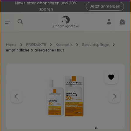
Newsletter abonnieren und 20%
Jetzt anmelden
Zum Hauptinhalt springen
sparen
Ware
Home
PRODUKTE
Kosmetik
Gesichtspflege
empfindliche & allergische Haut
Bildergalerie überspringen