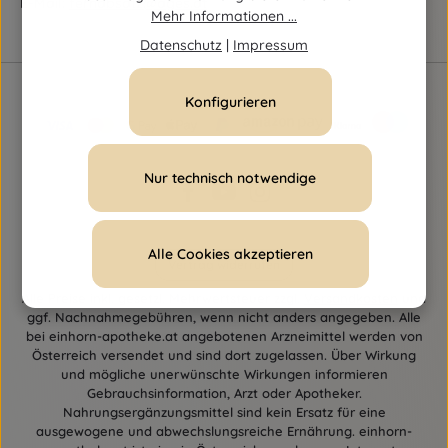
E-Mail:
fernabsatz@ages.at
Mehr Informationen ...
Datenschutz
|
Impressum
Konfigurieren
Nur technisch notwendige
Alle Cookies akzeptieren
Vertrag widerrufen
Alle Preise inkl. gesetzl. Mehrwertsteuer zzgl.
Versandkosten
und
ggf. Nachnahmegebühren, wenn nicht anders angegeben. Alle
bei einhorn-apotheke.at angebotenen Arzneimittel werden von
Österreich versendet und sind dort zugelassen. Über Wirkung
und mögliche unerwünschte Wirkungen informieren
Gebrauchsinformation, Arzt oder Apotheker.
Nahrungsergänzungsmittel sind kein Ersatz für eine
ausgewogene und abwechslungsreiche Ernährung. einhorn-