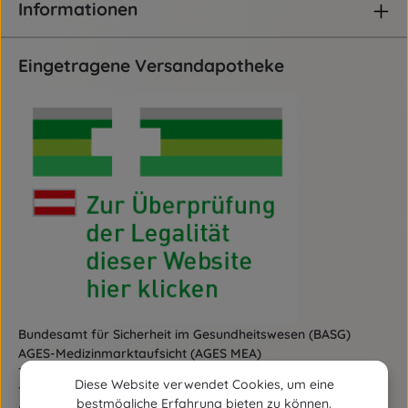
Informationen
Eingetragene Versandapotheke
Bundesamt für Sicherheit im Gesundheitswesen (BASG)
AGES-Medizinmarktaufsicht (AGES MEA)
Traisengasse 5, A-1200 Wien
Diese Website verwendet Cookies, um eine
Tel.:
+43 (0)50 555-36111
bestmögliche Erfahrung bieten zu können.