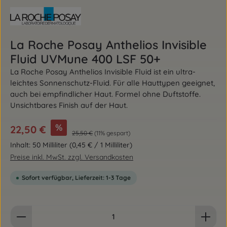
La Roche Posay Anthelios Invisible
Fluid UVMune 400 LSF 50+
La Roche Posay Anthelios Invisible Fluid ist ein ultra-
leichtes Sonnenschutz-Fluid. Für alle Hauttypen geeignet,
auch bei empfindlicher Haut. Formel ohne Duftstoffe.
Unsichtbares Finish auf der Haut.
Verkaufspreis:
%
22,50 €
Regulärer Preis:
25,50 €
(11% gespart)
Inhalt:
50 Milliliter
(0,45 € / 1 Milliliter)
Preise inkl. MwSt. zzgl. Versandkosten
Sofort verfügbar, Lieferzeit: 1-3 Tage
Produkt Anzahl: Gib den gewünschten Wert ein od