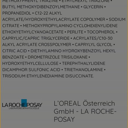
METHOXYPHENYL TRIAZINE • ETHYLHEXYL TRIAZONE •
BUTYL METHOXYDIBENZOYLMETHANE • GLYCERIN •
PROPANEDIOL • C12-22 ALKYL
ACRYLATE/HYDROXYETHYLACRYLATE COPOLYMER • SODIUM
CITRATE • METHOXYPROPYLAMINO CYCLOHEXENYLIDENE
ETHOXYETHYLCYANOACETATE • PERLITE • TOCOPHEROL •
CAPRYLIC/CAPRIC TRIGLYCERIDE • ACRYLATES/C10-30
ALKYL ACRYLATE CROSSPOLYMER • CAPRYLYL GLYCOL •
CITRIC ACID • DIETHYLAMINO HYDROXYBENZOYL HEXYL
BENZOATE • DROMETRIZOLE TRISILOXANE •
HYDROXYETHYLCELLULOSE • TEREPHTHALYLIDENE
DICAMPHOR SULFONIC ACID • TRIETHANOLAMINE •
TRISODIUM ETHYLENEDIAMINE DISUCCINATE.
L’OREAL Österreich
GmbH - LA ROCHE-
POSAY