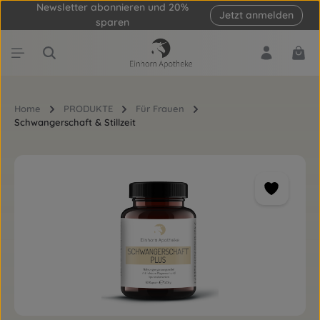
Newsletter abonnieren und 20%
Jetzt anmelden
Zum Hauptinhalt springen
sparen
Ware
Home
PRODUKTE
Für Frauen
Schwangerschaft & Stillzeit
Bildergalerie überspringen