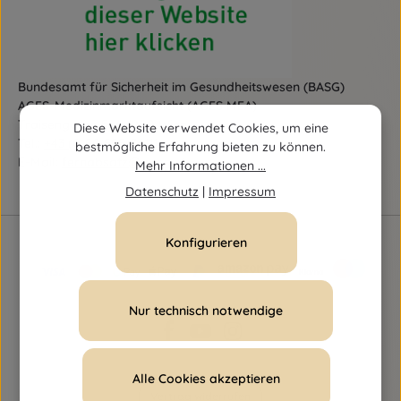
Bundesamt für Sicherheit im Gesundheitswesen (BASG)
AGES-Medizinmarktaufsicht (AGES MEA)
Traisengasse 5, A-1200 Wien
Diese Website verwendet Cookies, um eine
Tel.:
+43 (0)50 555-36111
bestmögliche Erfahrung bieten zu können.
E-Mail:
fernabsatz@ages.at
Mehr Informationen ...
Datenschutz
|
Impressum
Konfigurieren
Nur technisch notwendige
Alle Cookies akzeptieren
Vertrag widerrufen