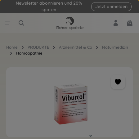
Newsletter abonnieren und 20%
Jetzt anmelden
Zum Hauptinhalt springen
sparen
Ware
Home
PRODUKTE
Arzneimittel & Co
Naturmedizin
Homöopathie
Bildergalerie überspringen