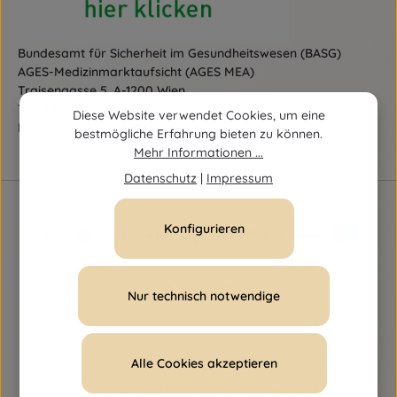
Bundesamt für Sicherheit im Gesundheitswesen (BASG)
AGES-Medizinmarktaufsicht (AGES MEA)
Traisengasse 5, A-1200 Wien
Tel.:
+43 (0)50 555-36111
Diese Website verwendet Cookies, um eine
E-Mail:
fernabsatz@ages.at
bestmögliche Erfahrung bieten zu können.
Mehr Informationen ...
Datenschutz
|
Impressum
Konfigurieren
Nur technisch notwendige
Vertrag widerrufen
Alle Cookies akzeptieren
Alle Preise inkl. gesetzl. Mehrwertsteuer zzgl.
Versandkosten
und